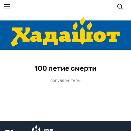
Перейти
до
основного
вмісту
100 летие смерти
популярні теги: