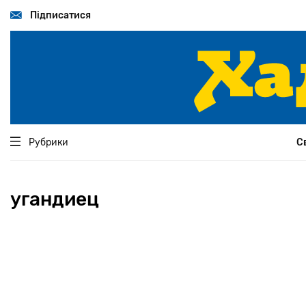
Перейти
до
Підписатися
основного
вмісту
Рубрики
С
угандиец