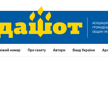
АСОЦІАЦІ
ГРОМАДСЬК
ОБЩИН УК
віжий номер
Про газету
Автори
Ваад України
Арх