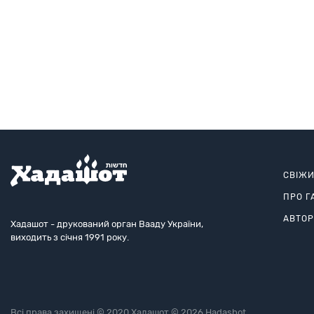
СВІЖ
ПРО Г
АВТО
Хадашот - друкований орган Вааду України,
виходить з січня 1991 року.
Всі права захищені © 2020 Хадашот © 2026 Hadashot