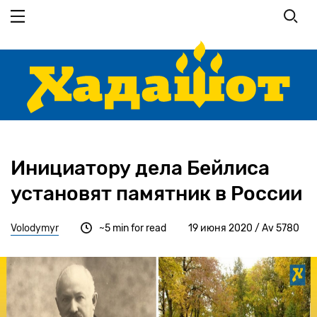
Перейти
к
основному
содержанию
Инициатору дела Бейлиса
установят памятник в России
Volodymyr
~5 min for read
19 июня 2020 / Av 5780