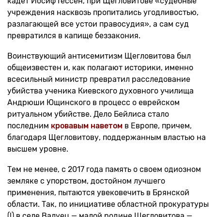
кадет Иосиф Гессен, при Щегловитове «судебные
учреждения насквозь пропитались угодливостью,
разлагающей все устои правосудия», а сам суд
превратился в капище беззакония.
Воинствующий антисемитизм Щегловитова был
общеизвестен и, как полагают историки, именно
всесильный министр превратил расследование
убийства ученика Киевского духовного училища
Андрюши Ющинского в процесс о еврейском
ритуальном убийстве. Дело Бейлиса стало
последним
кровавым наветом
в Европе, причем,
благодаря Щегловитову, поддержанным властью на
высшем уровне.
Тем не менее, с 2017 года память о своем одиозном
земляке с упорством, достойном лучшего
применения, пытаются увековечить в Брянской
области. Так, по инициативе областной прокуратуры
(!) в селе Валуец — малой родине Щегловитова —