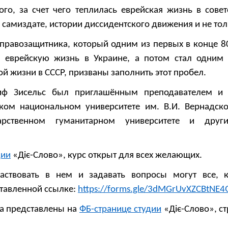
го, за счет чего теплилась еврейская жизнь в совет
 самиздате, истории диссидентского движения и не тол
правозащитника, который одним из первых в конце 80
ь еврейскую жизнь в Украине, а потом стал одним
й жизни в СССР, призваны заполнить этот пробел.
иф Зисельс был приглашённым преподавателем и 
ком национальном университете им. В.И. Вернадско
арственном гуманитарном университете и друг
дии
«Діє-Слово», курс открыт для всех желающих.
частвовать в нем и задавать вопросы могут все, 
тавленной ссылке:
https://forms.gle/3dMGrUvXZCBtNE4
са представлены на
ФБ-странице студии
«Діє-Слово», с