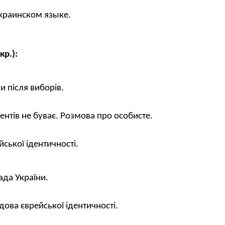
украинском языке.
кр.):
и після виборів.
нтів не буває. Розмова про особисте.
ської ідентичності.
ада України.
дова єврейської ідентичності.