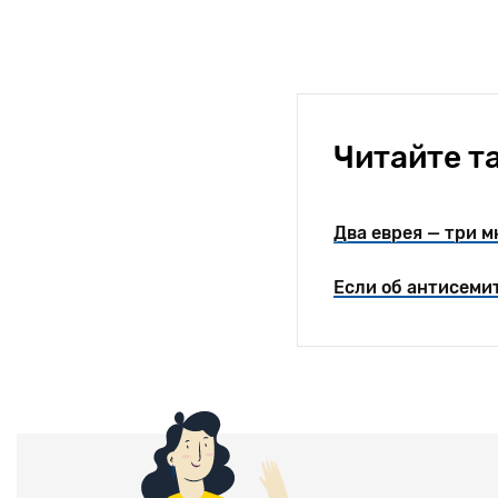
Читайте т
Два еврея — три 
Если об антисемит