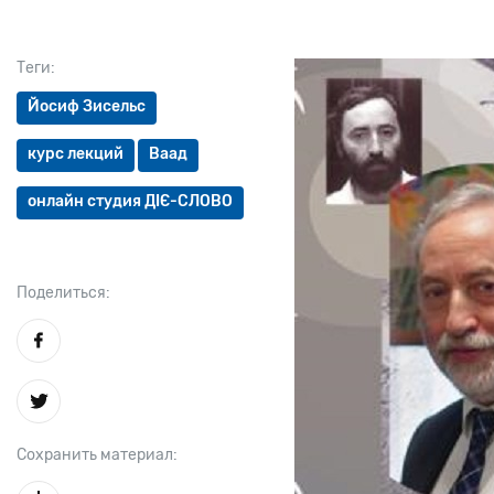
Теги:
Йосиф Зисельс
курс лекций
Ваад
онлайн студия ДІЄ-СЛОВО
Поделиться:
Сохранить материал: