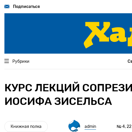
Перейти
к
Подписаться
основному
содержанию
Рубрики
С
КУРС ЛЕКЦИЙ СОПРЕЗ
ИОСИФА ЗИСЕЛЬСА
Книжная полка
admin
№ 4, 22