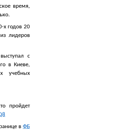
ское время,
ько.
-х годов 20
 из лидеров
выступал с
го в Киеве,
их учебных
кто пройдет
Q8
транице в
ФБ