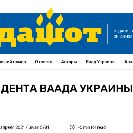
ИЗДАНИЕ 
ОРГАНИЗА
вежий номер
О газете
Авторы
Ваад Украины
Арх
ИДЕНТА ВААДА УКРАИНЫ
 апреля 2021 / Sivan 5781
~5 min for read