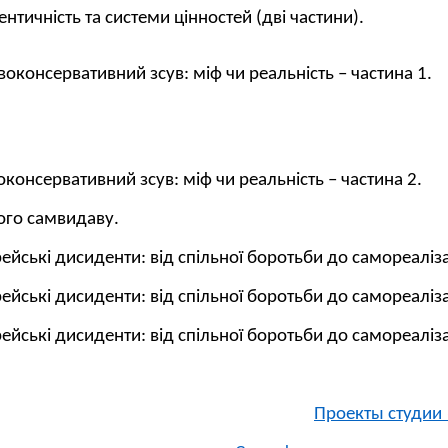
ентичність та системи цінностей (дві частини).
оконсервативний зсув: міф чи реальність – частина 1.
консервативний зсув: міф чи реальність – частина 2.
ого самвидаву.
рейські дисиденти: від спільної боротьби до самореаліз
рейські дисиденти: від спільної боротьби до самореаліз
рейські дисиденти: від спільної боротьби до самореаліз
Проекты студии 