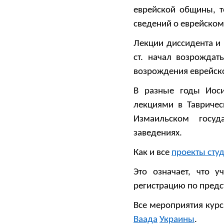
еврейской общины, то
сведений о еврейском
Лекции диссидента и 
ст. начал возрождат
возрождения еврейско
В разные годы Иос
лекциями в Тавричес
Измаильском госуд
заведениях.
Как и все
проекты сту
Это означает, что у
регистрацию по предс
Все мероприятия кур
Ваада
Украины
.