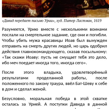
«Давид передает письмо Урии», худ. Питер Ластман, 1619
Разумеется, Урию вместе с несколькими воинами
послали на смертельное задание, где они и погибли.
Чтобы убить мужа красавицы Иоав
был вынужден
отправить на смерть других людей, но царь одобрил
действия главнокомандующего, сказав посыльному:
«Так скажи Иоаву: пусть не смущает тебя это дело,
ибо меч поедает иногда того, иногда сего».
После этого владыка, удовлетворённый
результатами проделанной работы, после
положенного по закону траура, ввёл Бат-Шеву к себе
в дом и сделал женой.
Безусловно, моральная победа в этой схватке
осталась за Урией. А поступки Давида в данной