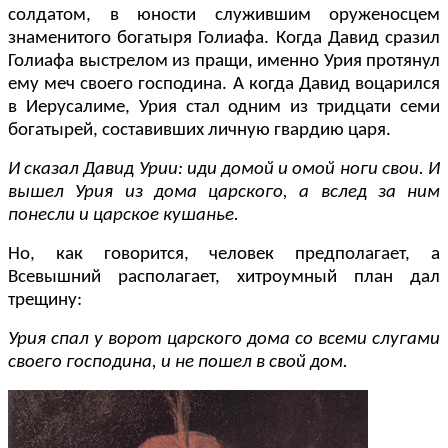
солдатом, в юности служившим оруженосцем
знаменитого богатыря Голиафа. Когда Давид сразил
Голиафа выстрелом из пращи, именно Урия протянул
ему меч своего господина. А когда Давид воцарился
в Иерусалиме, Урия стал одним из тридцати семи
богатырей, составивших личную гвардию царя.
И сказал Давид Урии: иди домой и омой ноги свои. И
вышел Урия из дома царского, а вслед за ним
понесли и царское кушанье.
Но, как говорится, человек предполагает, а
Всевышний располагает, хитроумный план дал
трещину:
Урия спал у ворот царского дома со всеми слугами
своего господина, и не пошел в свой дом.