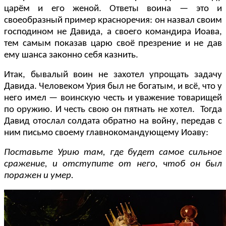
царём и его женой. Ответы воина — это и
своеобразный пример красноречия:
он назвал своим
господином не Давида, а своего командира Иоава,
тем самым показав царю своё презрение и не дав
ему шанса законно себя казнить.
Итак, бывалый воин не захотел упрощать задачу
Давида. Человеком Урия был не богатым, и всё, что у
него имел — воинскую честь и уважение товарищей
по оружию. И честь свою он пятнать не хотел.
Тогда
Давид отослал солдата обратно на войну, передав с
ним письмо своему главнокомандующему Иоаву:
Поставьте Урию там, где
будет
самое сильное
сражение, и отступите от него, чтоб он был
поражен и умер.