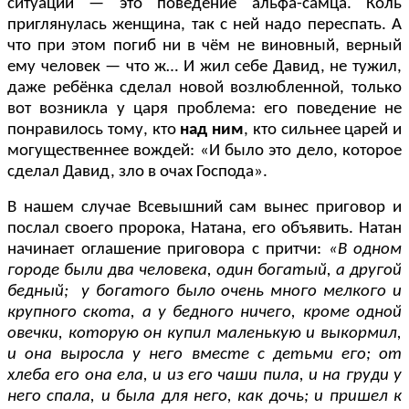
ситуации — это поведение альфа-самца. Коль
приглянулась женщина, так с ней надо переспать. А
что при этом погиб ни в чём не виновный, верный
ему человек — что ж… И жил себе Давид, не тужил,
даже ребёнка сделал новой возлюбленной, только
вот возникла у царя проблема: его поведение не
понравилось тому, кто
над ним
, кто сильнее царей и
могущественнее вождей: «И было это дело, которое
сделал Давид, зло в очах Господа».
В нашем случае Всевышний сам вынес приговор и
послал своего пророка, Натана, его объявить. Натан
начинает оглашение приговора с притчи:
«В одном
городе были два человека, один богатый, а другой
бедный; у богатого было очень много мелкого и
крупного скота, а у бедного ничего, кроме одной
овечки, которую он купил маленькую и выкормил,
и она выросла у него вместе с детьми его; от
хлеба его она ела, и из его чаши пила, и на груди у
него спала, и была для него, как дочь; и пришел к