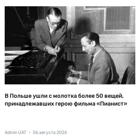
певцом Эдди Фишером — актриса о
В Польше ушли с молотка более 50 вещей,
принадлежавших герою фильма «Пианист»
Рояль
Steinway
и
шахматы,
ручка
Mont
Blanc
и
Admin UAT
•
06 августа 2026
метроном
—
эти
и
многие
другие
предметы