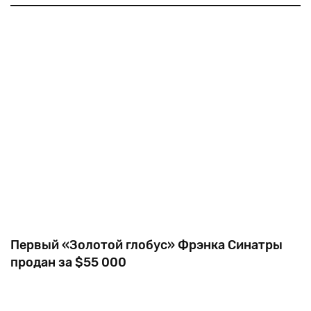
окружали
Владислава
Шпильмана
—
героя
оскароносного
фильма
«Пианист».
Первый «Золотой глобус» Фрэнка Синатры
продан за $55 000