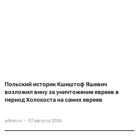
Польский историк Кшиштоф Яшевич
возложил вину за уничтожение евреев в
период Холокоста на самих евреев
Польский историк Кшиштоф Яшевич, который
admin ru
•
07 августа 2026
возложил вину за уничтожение евреев в период
Холокоста на самих евреев, вызвал возмущение
мировой общественности и был изгнан за это