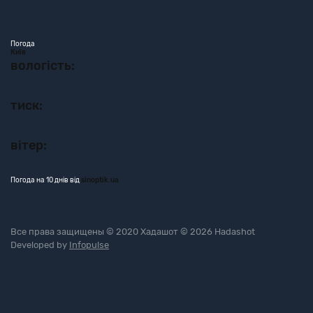
Погода
Київ
вологість:
тиск:
вітер:
Погода на 10 днів від
sinoptik.ua
Все права защищены © 2020 Хадашот © 2026 Hadashot
Developed by
Infopulse