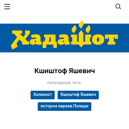
Перейти к основному содержанию
Кшиштоф Яшевич
популярные теги:
Холокост
Кшиштоф Яшевич
история евреев Польши