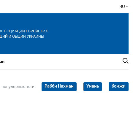
RU
АССОЦИАЦИИ ЕВРЕЙСКИХ
ЦИЙ И ОБЩИН УКРАИНЫ
ив
Рабби Нахман
Умань
бомжи
популярные теги: