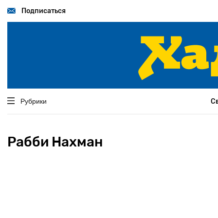
Перейти
к
Подписаться
основному
содержанию
Рубрики
С
Рабби Нахман