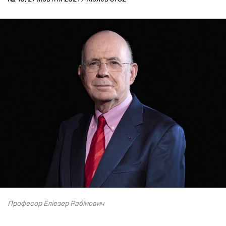
Професор Еліезер Рабінович