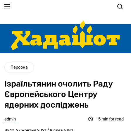
Перейти до основного вмісту
Персона
Ізраїльтянин очолить Раду
Європейського Центру
ядерних досліджень
admin
~5 min for read
№ 10, 27 жовтня 2021 / Кіслев 5782