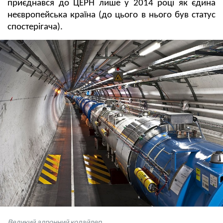
приєднався до ЦЕРН лише у 2014 році як єдина
неєвропейська країна (до цього в нього був статус
спостерігача).
Великий адронний колайдер