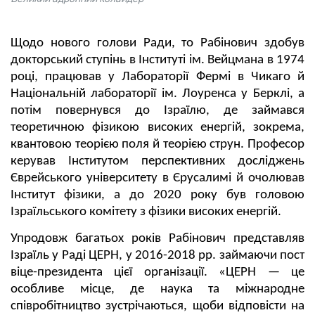
Щодо нового голови Ради, то Рабінович здобув
докторський ступінь в Інституті ім. Вейцмана в 1974
році, працював у Лабораторії Фермі в Чикаго й
Національній лабораторії ім. Лоуренса у Берклі, а
потім повернувся до Ізраїлю, де займався
теоретичною фізикою високих енергій, зокрема,
квантовою теорією поля й теорією струн. Професор
керував Інститутом перспективних досліджень
Єврейського університету в Єрусалимі й очолював
Інститут фізики, а до 2020 року був головою
Ізраїльського комітету з фізики високих енергій.
Упродовж багатьох років Рабінович представляв
Ізраїль у Раді ЦЕРН, у 2016-2018 рр. займаючи пост
віце-президента цієї організації. «ЦЕРН — це
особливе місце, де наука та міжнародне
співробітництво зустрічаються, щоби відповісти на