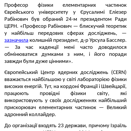
Професор фізики елементарних частинок
Єврейського університету у Єрусалимі Еліезер
Рабінович був обраний 24-м президентом Ради
ЦЕРН. «Професор Рабінович — блискучий теоретик
у найбільш передових сферах досліджень, —
зазначила
колишній президент, д-р Урсула Басслер.
— За час каденції мені часто доводилося
обмінюватися думками з ним, і його поради
завжди були дуже цінними».
Європейський Центр ядерних досліджень (CERN)
вважається найбільшою у світі лабораторією фізики
високих енергій. Тут, на кордоні Франції і Швейцарії,
працюють провідні фізики світу, які
використовують у своїх дослідженнях найбільший
прискорювач елементарних частинок — Великий
адронний коллайдер.
До організації входять 23 держави, причому Ізраїль