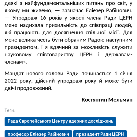
деякі з найфундаментальніших питань про світ, у
якому ми живемо, — зазначає Еліезер Рабінович.
— Упродовж 16 років у якості члена Ради ЦЕРН
мене надихала прихильність до співпраці людей,
які працюють для досягнення спільної місії. Для
мене велика честь бути обраним Радою наступним
президентом, і я вдячний за можливість служити
науковому співтовариству ЦЕРН і державам-
членам».
Мандат нового голови Ради починається 1 січня
2022 року, дійсний упродовж року й може бути
двічі продовжений.
Коcтянтин Мельман
Теґи:
Рада Європейського Центру ядерних досліджень
професор Еліезер Рабінович
президент Ради ЦЕРН