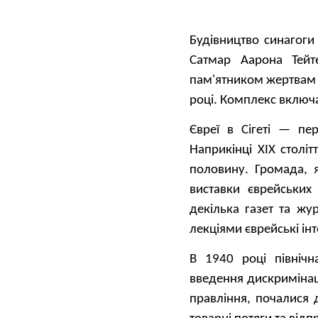
Будівництво синагоги
Сатмар Аарона Тейт
пам'ятником жертвам Г
році. Комплекс включа
Євреї в Сігеті — пер
Наприкінці ХІХ столі
половину. Громада, 
виставки єврейських
декілька газет та жур
лекціями єврейські ін
В 1940 році північ
введення дискримінац
правління, почалися 