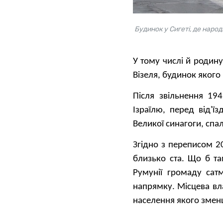
Будинок у Сигеті, де народ
У тому числі й родин
Візеля, будинок якого
Після звільнення 19
Ізраїлю, перед від'
Великої синагоги, спа
Згідно з переписом 20
близько ста. Що б та
Румунії громаду сат
напрямку. Місцева вл
населення якого зменш