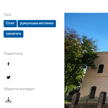
Теґи:
Сігет
румунське містечко
синагога
Поділитися:
Зберегти матеріал: