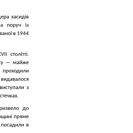
ера хасидів
а поруч із
ваної в 1944
II столітті.
оку — майже
у проходили
 видавалося
 виступали з
стечках.
призвело до
орщині пряме
 посадили в