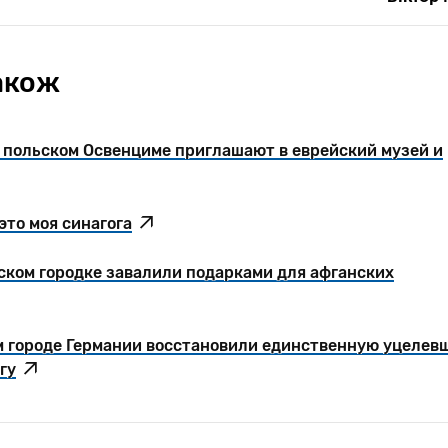
акож
В польском Освенциме приглашают в еврейский музей и
это моя синагога
йском городке завалили подарками для афганских
м городе Германии восстановили единственную уцелев
гу