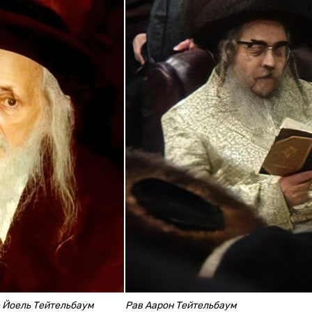
е Йоель Тейтельбаум
Рав Аарон Тейтельбаум