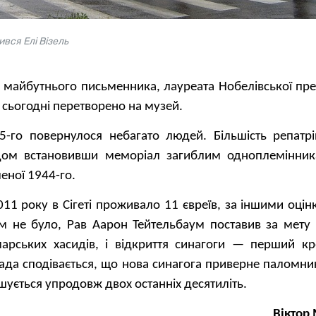
ився Елі Візель
у майбутнього письменника, лауреата Нобелівської пре
 сьогодні перетворено на музей.
45-го повернулося небагато людей. Більшість репатр
їздом встановивши меморіал загиблим одноплемінник
леної 1944-го.
11 року в Сігеті проживало 11 євреїв, за іншими оцін
м не було, Рав Аарон Тейтельбаум поставив за мету 
марських хасидів, і відкриття синагоги — перший к
ада сподівається, що нова синагога приверне паломник
ується упродовж двох останніх десятиліть.
Віктор