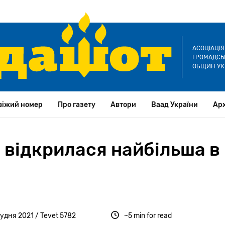
АСОЦІАЦІ
ГРОМАДСЬК
ОБЩИН УК
віжий номер
Про газету
Автори
Ваад України
Арх
 відкрилася найбільша в
рудня 2021 / Tevet 5782
~5 min for read