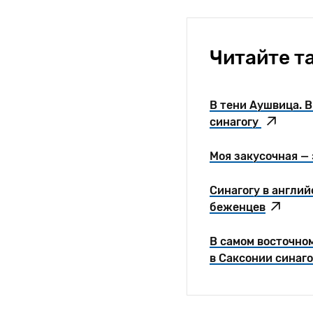
Читайте т
В тени Аушвица. 
синагогу
Моя закусочная — 
Синагогу в англи
беженцев
В самом восточно
в Саксонии синаго