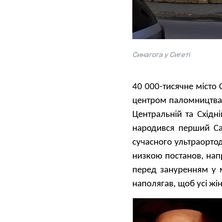
Синагога у Сигеті
40 000-тисячне місто
центром паломництва с
Центральній та Східні
народився перший Са
сучасного ультраорто
низкою постанов, на
перед зануренням у м
наполягав, щоб усі жін