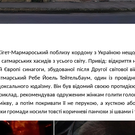
 Сігет-Мармароський поблизу кордону з Україною нещо
атмарських хасидів з усього світу. Привід: відкриття 
й Європі синагоги, збудованої після Другої світової вій
тмарський Ребе Йоель Тейтельбаум, один із провідни
доксального юдаїзму. Він був відомий своєю протидією
приклад, рекомендував одруженим жінкам голити голо
ікву, а потім покривати її не перукою, а хусткою аб
ки громади носили товсті коричневі панчохи зі швами і т