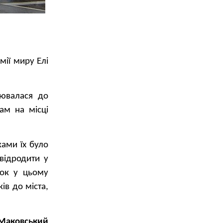
мії миру Елі
іювалася до
ам на місці
ками їх було
відродити у
рок у цьому
ів до міста,
 Маковський