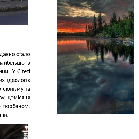
давно стало
найбільшої в
ни. У Сігеті
х ідеологів
 сіонізму та
ву щомісяця
о тюрбаном,
.ін.