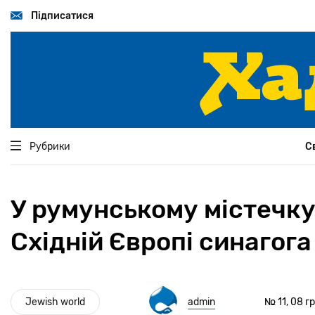
Перейти
до
Підписатися
основного
вмісту
Рубрики
С
У румунському містечку
Східній Європі синагога
Jewish world
admin
№ 11, 08 г