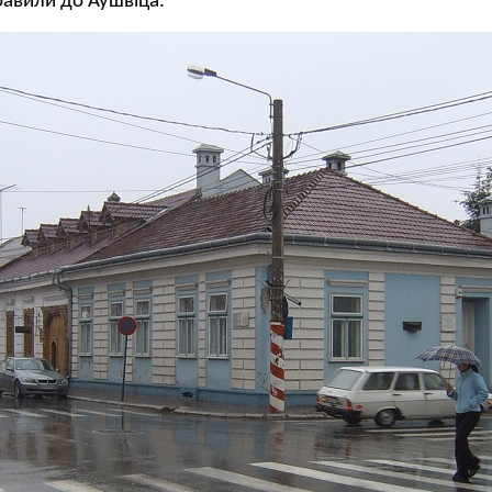
правили до Аушвіца.