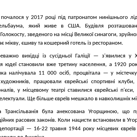
 почалося у 2017 році під патронатом нинішнього лід
ельбаума, який живе в США. Будівля розташован
олокосту, зведеного на місці Великої синагоги, зруйно
є мікву, єшиву та кошерний готель із рестораном.
еважно вихідці із сусідньої Галіції — з'явилися у XV
ття юдеї становили вже третину населення, а 1920 р
яка налічувала 11 000 осіб, процвітала — у містечк
 художників, працювали єврейські спортивні клуби,
налів, у місцевому театрі ставилися єврейські п'єси,
телектуали. Ще більше євреїв мешкало в навколишніх мі
на Трансільванія була анексована Угорщиною, що 
ійних расових законів. Коли нацисти встановили в Уг
депортації — 16-22 травня 1944 року місцевих євреїв