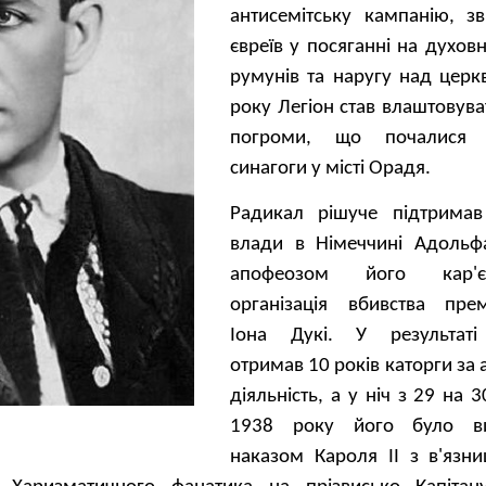
антисемітську кампанію, з
євреїв у посяганні на духо
румунів та наругу над церк
року Легіон став влаштовува
погроми, що почалися 
синагоги у місті Орадя.
Радикал рішуче підтримав
влади в Німеччині Адольфа
апофеозом його кар'
організація вбивства прем'
Іона Дукі. У результаті 
отримав 10 років каторги за
діяльність, а у ніч з 29 на 
1938 року його було в
наказом Кароля II з в'язни