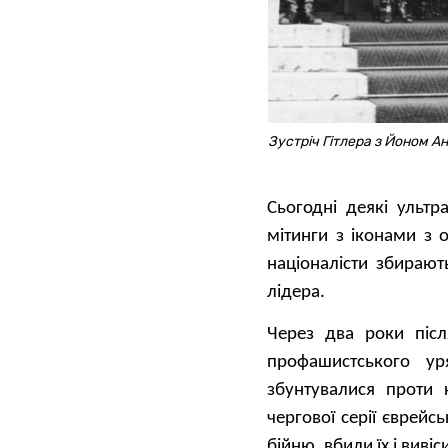
Зустріч Гітлера з Йоном А
Сьогодні деякі ульт
мітинги з іконами з
націоналісти збирают
лідера.
Через два роки піс
профашистського ур
збунтувалися проти 
чергової серії єврейс
бійню, вбили їх і виві