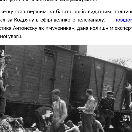
жеску став першим за багато років видатним політич
вся за Кодряну в ефірі великого телеканалу, —
повідо
стика Антонеску як «мученика», дана колишнім експер
ної уваги.