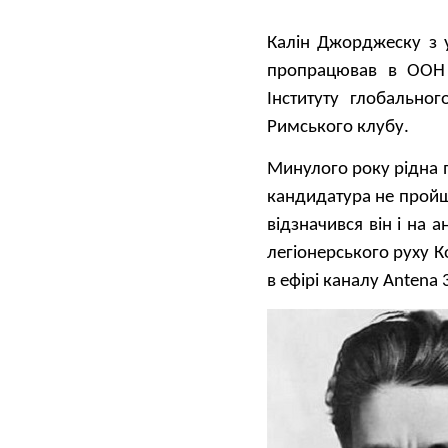
Калін Джорджеску з у
пропрацював в ООН я
Інституту глобально
Римського клубу.
Минулого року рідна 
кандидатура не пройш
відзначився він і на
легіонерського руху К
в ефірі каналу Antena