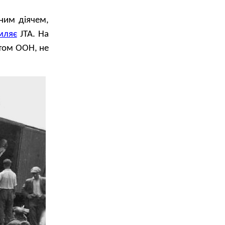
ним діячем,
мляє
JTA. На
том ООН, не