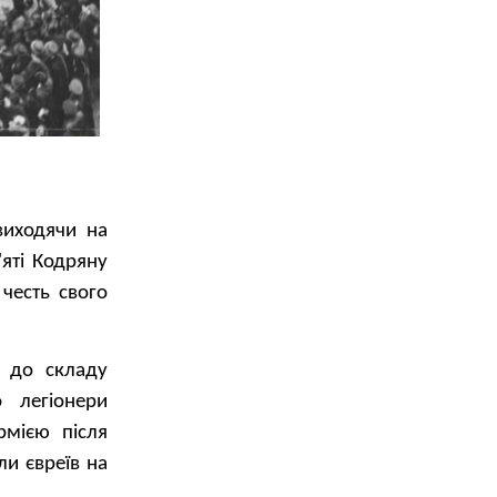
виходячи на
яті Кодряну
 честь свого
в до складу
 легіонери
рмією після
ли євреїв на