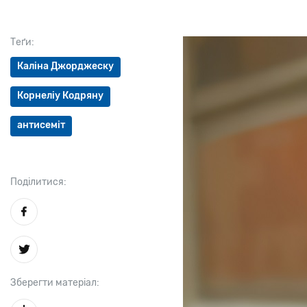
Теґи:
Каліна Джорджеску
Корнеліу Кодряну
антисеміт
Поділитися:
Зберегти матеріал: