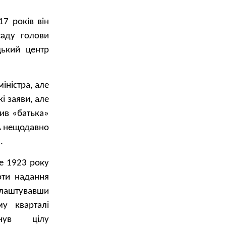
7 років він
саду голови
цький центр
іністра, але
і заяви, але
чив «батька»
 А нещодавно
.
е 1923 року
оти надання
лаштувавши
у кварталі
нув цілу