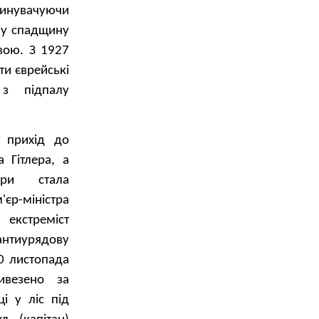
винувачуючи
вну спадщину
вою. З 1927
ти єврейські
з підпалу
 прихід до
 Гітлера, а
єри стала
єр-міністра
екстреміст
 антиурядову
30 листопада
ивезено за
ці у ліс під