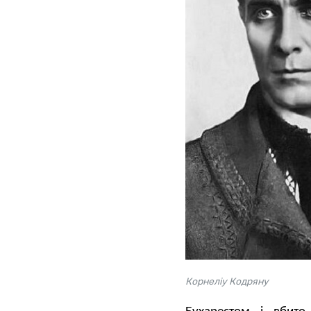
Корнеліу Кодряну