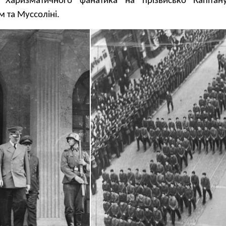
 Харизматичного фанатика на прізвисько Капітану
м та Муссоліні.