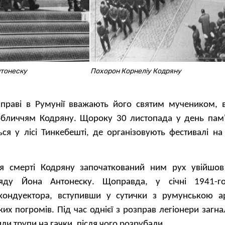
нтонеску
Похорон Корнеліу Кодряну
раправі в Румунії вважають його святим мучеником, 
 обличчям Кодряну. Щороку 30 листопада у день пам'
ься у лісі Тинкебешті, де організовують фестивалі на
ля смерті Кодряну започаткований ним рух увійшо
яду Йона Антонеску. Щоправда, у січні 1941-го
кондуектора, вступивши у сутички з румунською а
ьких погромів. Під час однієї з розправ легіонери загна
сили трупи на гачки, після чого розрубали.