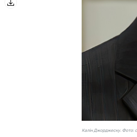
Калін Джорджеску. Фото: o