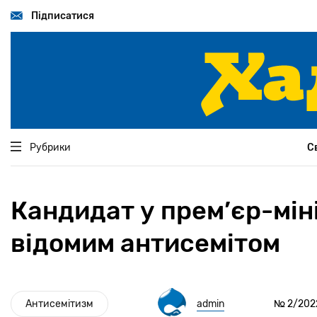
Перейти
до
Підписатися
основного
вмісту
Рубрики
С
Кандидат у прем’єр-мін
відомим антисемітом
Антисемітизм
admin
№ 2/2022