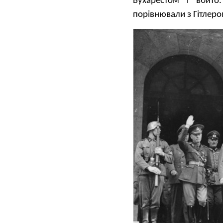
Бухарестом і вбито.
порівнювали з Гітлеро