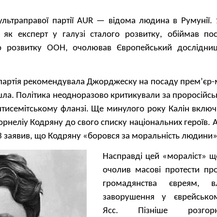
льтраправої партії AUR — відома людина в Румунії. 1
к експерт у галузі сталого розвитку, обіймав по
го розвитку ООН, очолював Європейський дослідни
партія рекомендувала Джорджеску на посаду прем’єр-м
ла. Політика неодноразово критикували за проросійськ
 антисемітському фланзі. Ще минулого року Калін вклю
орнеліу Кодряну до свого списку національних героїв.
 3 заявив, що Кодряну «боровся за моральність людини»
Насправді цей «мораліст» щ
очолив масові протести пр
громадянства євреям, в
заворушення у єврейськом
Ясс. Пізніше розгор