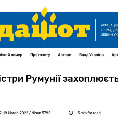
АСОЦІАЦІ
ГРОМАДСЬК
ОБЩИН УК
віжий номер
Про газету
Автори
Ваад України
Арх
істри Румунії захоплюєт
, 18 March 2022 / Nisan 5782
~5 min for read