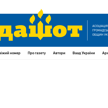
АСОЦІАЦІ
ГРОМАДСЬК
ОБЩИН УК
віжий номер
Про газету
Автори
Ваад України
Арх