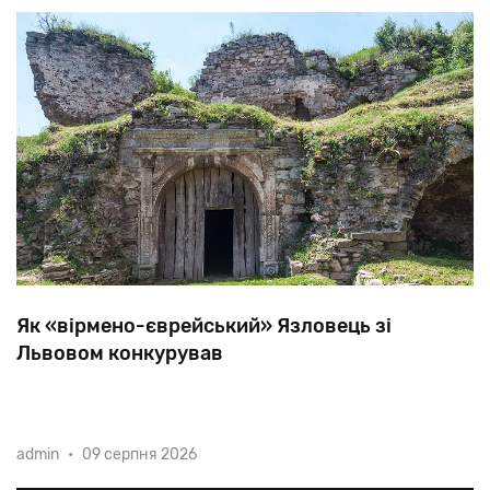
Як «вірмено-єврейський» Язловець зі
Львовом конкурував
Сьогодні Язловець — невеличке (600 жителів) село
admin
•
09 серпня 2026
біля Бучача, а колись — одне з найбільших міст
Поділля. Через місто проходила відома Королівська