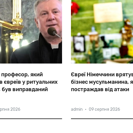
 професор, який
Євреї Німеччини вряту
 євреїв у ритуальних
бізнес мусульманина, 
, був виправданий
постраждав від атаки
неонациста
уш Гузь з Люблінського
У жовтні 2019-го неонаци
ерпня 2026
admin
•
09 серпня 2026
о університету (KUL) під
Баллієт відкрив стрілянин
ї лекції в Варшаві два
синагоги Галле, а потім ро
підтвердив» вбивство
турецьке бістро Kiez-Döne
зазнав збитків,