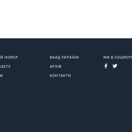
законному Тимчасовому уряду відбити натиск
більшовиків.
ИЙ НОМЕР
ВААД УКРАЇНИ
МИ В СОЦМЕ
АЗЕТУ
АРХІВ
РИ
КОНТАКТИ