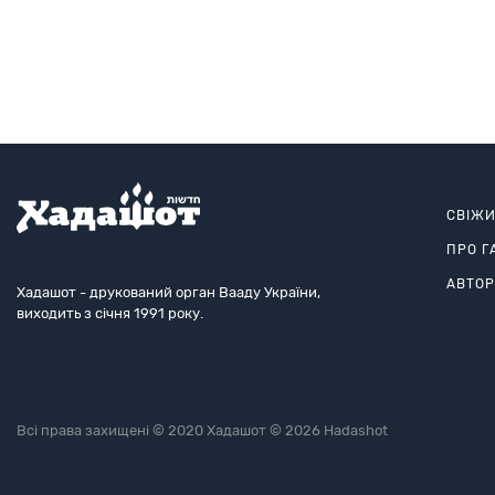
дорога — стародавній тракт, який з’єднує Східну та
Європу.
Західну
СВІЖ
ПРО Г
АВТО
Хадашот - друкований орган Вааду України,
виходить з січня 1991 року.
Всі права захищені © 2020 Хадашот © 2026 Hadashot