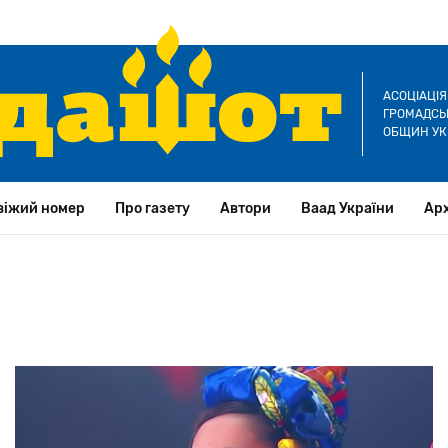
АСОЦІАЦІ
ГРОМАДСЬК
ОБЩИН УК
віжий номер
Про газету
Автори
Ваад України
Арх