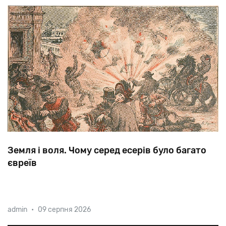
християнських дітей в ритуальних цілях. В ході розслідування колеги професо
Земля і воля. Чому серед есерів було багато
євреїв
У дні Жовтневого перевороту голова фракції есерів в
admin
•
09 серпня 2026
Петроградській Раді Абрам Гоц очолив Комітет
порятунку Батьківщини і революції, який допомагав