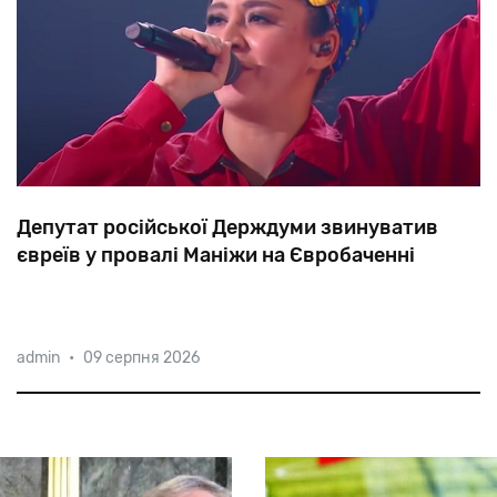
Депутат російської Держдуми звинуватив
євреїв у провалі Маніжи на Євробаченні
«Cвиню
росіянам,
у
вигляді
бидловатої
таджицької
admin
•
09 серпня 2026
лупатої
жінки,
яка
стібається
над
російськими
жінками,
підклали
євреї»,
—
написав
депутат
від
«Єдиної
Росії»
В'ячеслав
Лисаков.