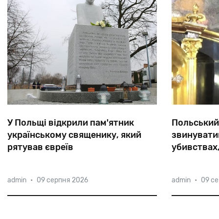
У Польщі відкрили пам'ятник
Польський
українському священику, який
звинуватив
рятував євреїв
убивствах
Священик з Перемишлян Омелян Ковч,
Батько Таде
admin
•
09 серпня 2026
admin
•
09 с
який пожертвував собою заради
католицьког
порятунку євреїв, закінчив свої дні в
час публічно
Майданеку і був проголошений Папою
роки тому «
Римським блаженним мучеником.
євреями