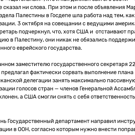
е сказал ни слова. При этом и после объявления М
дела Палестины в Госдепе шла работа над тем, как
изации. 3 октября на совещании с ведущими амери
етарь подчеркнул, что, хотя США и отстаивают пр
ию в Палестину, они никак не обязались поддерж
нного еврейского государства.
анном заместителю государственного секретаря 22
н предлагал фактически сорвать выполнение плана 
канской делегации занять максимально пассивну
ации голосов стран — членов Генеральной Ассамбл
клонен, а США смогли снять с себя ответственность
нь Государственный департамент направил инстр
ции в ООН, согласно которым нужно внести поправ