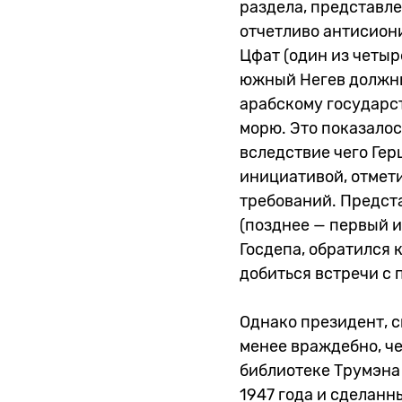
раздела, представл
отчетливо антисион
Цфат (один из четыр
южный Негев должны
арабскому государс
морю. Это показало
вследствие чего Ге
инициативой, отмети
требований. Предст
(позднее — первый 
Госдепа, обратился 
добиться встречи с
Однако президент, 
менее враждебно, че
библиотеке Трумэна
1947 года и сделан