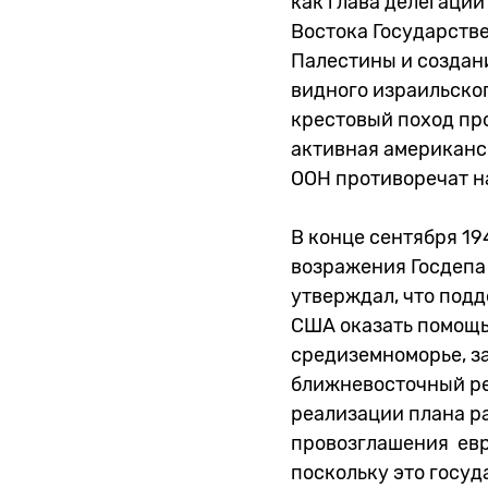
как глава делегации
Востока Государств
Палестины и создани
видного израильско
крестовый поход пр
активная американск
ООН противоречат 
В конце сентября 1
возражения Госдепа 
утверждал, что подд
США оказать помощь
средиземноморье, з
ближневосточный ре
реализации плана ра
провозглашения евр
поскольку это госуд