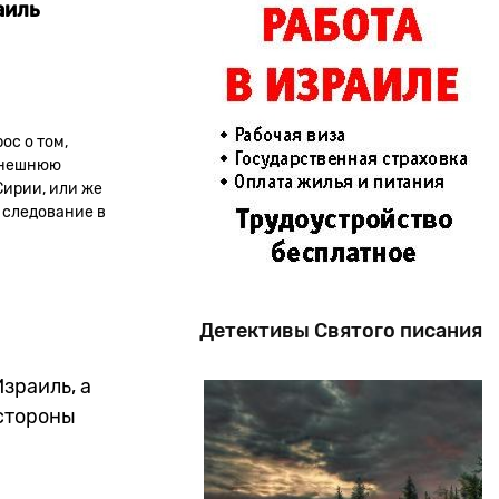
аиль
ос о том,
 внешнюю
Сирии, или же
 следование в
Детективы Святого писания
зраиль, а
стороны