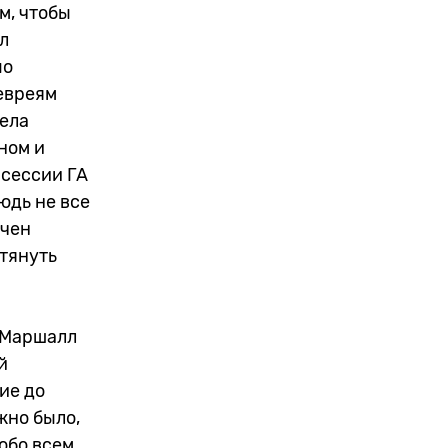
м, чтобы
л
по
евреям
дела
ном и
 сессии ГА
юдь не все
учен
тянуть
. Маршалл
й
ие до
жно было,
 обо всем