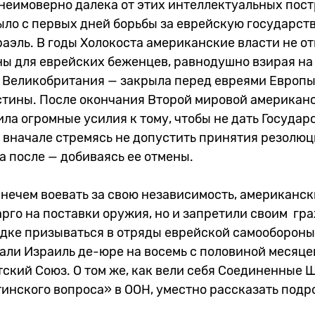
 неимоверно далека от этих интеллектуальных пост
было с первых дней борьбы за еврейскую государст
аэль. В годы Холокоста американские власти не о
ы для еврейских беженцев, равнодушно взирая на т
 Великобритания — закрыла перед евреями Европы
тины. После окончания Второй мировой американ
а огромные усилия к тому, чтобы не дать Государ
 вначале стремясь не допустить принятия резолюц
а после — добиваясь ее отмены.
нечем воевать за свою независимость, американск
арго на поставки оружия, но и запретили своим г
ядке призываться в отряды еврейской самообороны
али Израиль де-юре на восемь с половиной месяце
тский Союз. О том же, как вели себя Соединенные 
инского вопроса» в ООН, уместно рассказать подр