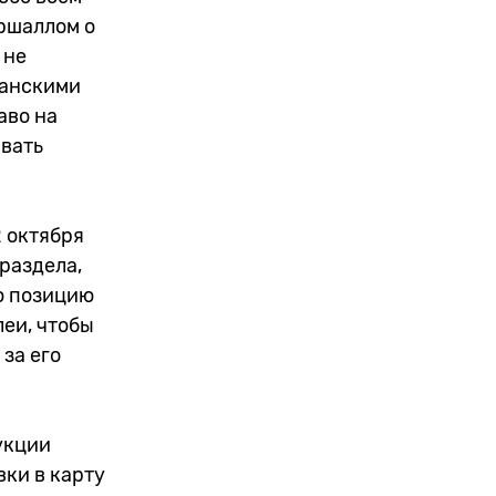
аршаллом о
 не
канскими
аво на
ивать
 октября
раздела,
ю позицию
еи, чтобы
 за его
укции
ки в карту