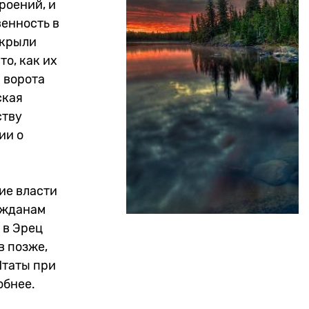
роений, и
венность в
ткрыли
о, как их
 ворота
ская
ству
ии о
ие власти
ражданам
 в Эрец
в позже,
Штаты при
обнее.