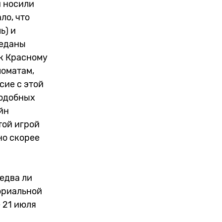
и носили
ло, что
ь) и
реданы
 к Красному
ломатам,
сие с этой
подобных
йн
той игрой
но скорее
едва ли
ориальной
 21 июля