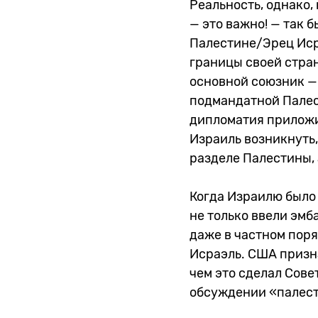
Реальность, однако,
— это важно! — так 
Палестине/Эрец Иср
границы своей стран
основной союзник —
подмандатной Палес
дипломатия приложил
Израиль возникнуть,
разделе Палестины, 
Когда Израилю было 
не только ввели эмб
даже в частном пор
Исраэль. США призн
чем это сделал Сове
обсуждении «палест