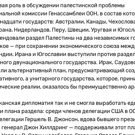
евая роль в обсуждении палестинской проблемы
альной комиссии Генассамблеи ООН, в состав кот
надцати государств: Австралии, Канады, Чехослов
рана, Нидерландов, Перу, Швеции, Уругвая и Югосл
мендовали раздел Палестины на два независимых г
ское — при сохранении экономического союза межд
ндии, Ирана и Югославии выступили против раздел
ного двунационального государства. Ирак, Саудов
сли альтернативный план, предусматривающий соз
тивного, а унитарного государства, которое, прин
ческие реалии, оказалось бы преимущественно ар
канская дипломатия так и не смогла выработать е
и плана раздела: среди членов делегации США в О
елегации Гершель В. Джонсон, вдова бывшего през
 генерал Джон Хиллдринг — поддерживали этот пла