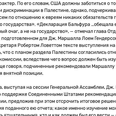
актер. По его словам, США должны заботиться о то
и дискриминации в Палестине, однако, подчеркива
сем по отношению к евреям никаких обязательств 
о государства». «Декларация Бальфура …обещала 
ый очаг, а не на государство», — отмечал глава От
В подготовленном для Дж. Маршалла Лоем Гендерсо
кретаря Робертом Ловеттом тексте выступления на
 что с планом раздела Палестины согласились отн
комиссии, вследствие чего вопрос должен быть из
ще говоря, подчиненные рекомендовали Маршаллу 
я внятной позиции.
да, выступая на сессии Генеральной Ассамблеи, Дж
 о поддержке Соединенными Штатами рекомендаци
ии, предложив при этом отсрочить итоговое решен
я поданного ею отчета; какое именно изучение мо
ть «тщательным», кто и как должен был его вести —