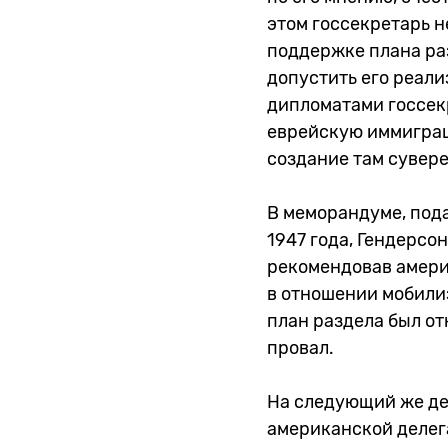
этом госсекретарь н
поддержке плана раз
допустить его реал
дипломатами госсекр
еврейскую иммиграц
создание там сувере
В меморандуме, под
1947 года, Гендерсо
рекомендовав амери
в отношении мобилиз
план раздела был от
провал.
На следующий же де
американской делега