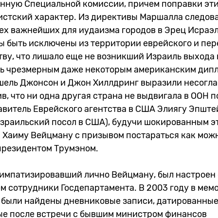
енную Специальной комиссии, причем поправки эт
истский характер. Из директивы Маршалла следова
ех важнейших для иудаизма городов в Эрец Исраэл
 быть исключены из территории еврейского и пе
тву, что лишало еще не возникший Израиль выхода
сь чрезмерным даже некоторым американским дип
ршель Джонсон и Джон Хиллдринг выразили несогла
в, что ни одна другая страна не выдвигала в ООН 
авитель Еврейского агентства в США Элиягу Эпште
израильский посол в США), будучи шокированным э
к Хаиму Вейцману с призывом постараться как мож
 президентом Трумэном.
симпатизировавший лично Вейцману, был настроен 
м сотрудники Госдепартамента. В 2003 году в мем
 были найдены дневниковые записи, датированные
ные после встречи с бывшим министром финансов