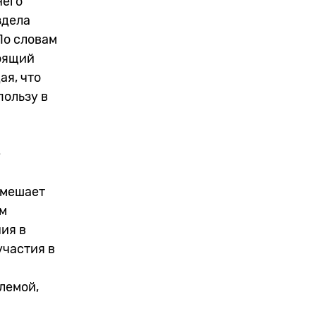
него
здела
По словам
тоящий
ая, что
пользу в
е
омешает
ом
ия в
участия в
лемой,