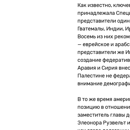
Как известно, ключ
принадлежала Специ
представители один
Гватемалы, Индии, И
Восемь из них реко
— еврейское и араб
представители же И
создание федератив
Аравия и Сирия вне
Палестине не федера
внимание демографи
В то же время амери
позицию в отношени
заместитель главы д
Элеонора Рузвельт и