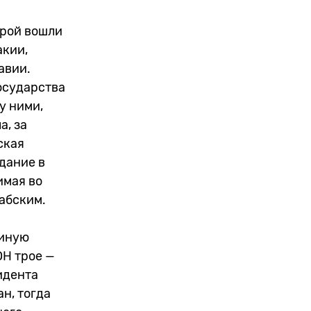
орой вошли
акии,
авии.
осударства
у ними,
а, за
ская
дание в
имая во
абским.
диную
ОН трое —
идента
н, тогда