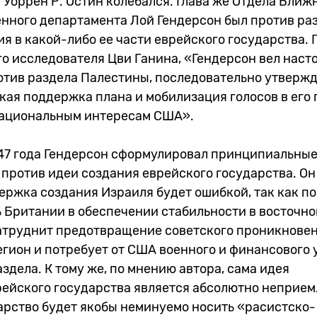
 Уоррен Р. Остин колебался. Глава же Отдела Ближ
енного департамента Лой Гендерсон был против ра
я в какой-либо ее части еврейского государства. 
го исследователя Цви Ганина, «Гендерсон вел нас
отив раздела Палестины, последовательно утвержд
ая поддержка плана и мобилизация голосов в его 
национальным интересам США».
947 года Гендерсон сформулировал принципиальны
против идеи создания еврейского государства. Он
ержка создания Израиля будет ошибкой, так как п
 Британии в обеспечении стабильности в восточн
атруднит предотвращение советского проникновен
гион и потребует от США военного и финансового 
здела. К тому же, по мнению автора, сама идея
ейского государства является абсолютно неприем
арство будет якобы неминуемо носить «расистско-