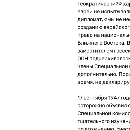
теократический» хар
евреи не испытывал
дипломат, «мы не не
созданию еврейског
право на национальн
Ближнего Востока. 
заместителем госсе
ООН подчеркивалось,
члены Специальной 
дополнительно. Про
время, не деклариру
17 сентября 1947 го
осторожно объявил
Специальной комисс
тщательного изучени
по его мнению, счес