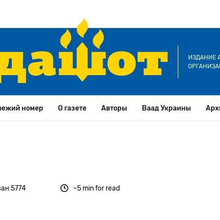
ИЗДАНИЕ 
ОРГАНИЗА
вежий номер
О газете
Авторы
Ваад Украины
Арх
ван 5774
~5 min for read