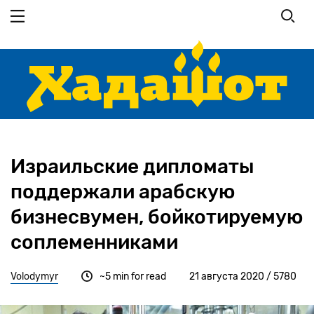
Перейти
к
основному
содержанию
Израильские дипломаты
поддержали арабскую
бизнесвумен, бойкотируемую
соплеменниками
Volodymyr
~5 min for read
21 августа 2020 / 5780