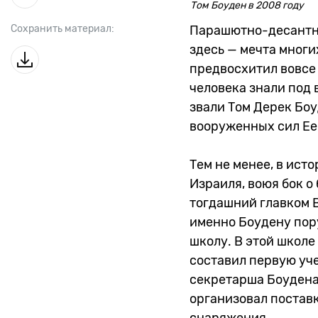
Том Боуден в 2008 году
Сохранить материал:
Парашютно-десантна
здесь — мечта многи
предвосхитил вовсе 
человека знали под 
звали Том Дерек Бо
вооруженных сил Ее
Тем не менее, в ист
Израиля, воюя бок о 
тогдашний главком 
именно Боудену пор
школу. В этой школе
составил первую уч
секретарша Боудена,
организовал постав