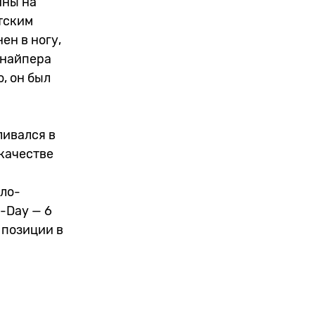
ины на
тским
ен в ногу,
снайпера
, он был
ливался в
 качестве
гло-
-Day — 6
 позиции в