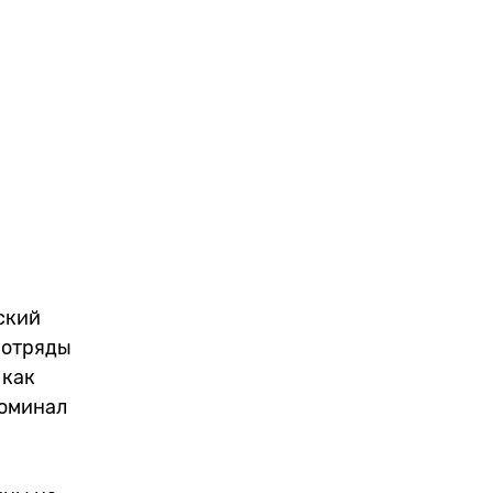
ский
 отряды
 как
поминал