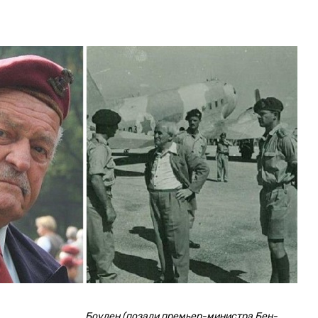
Боуден (позади премьер-министра Бен-