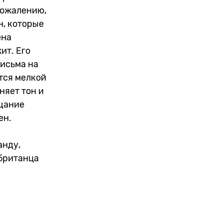
сожалению,
н, которые
ена
ит. Его
письма на
тся мелкой
няет тон и
ещание
ен.
анду,
 британца