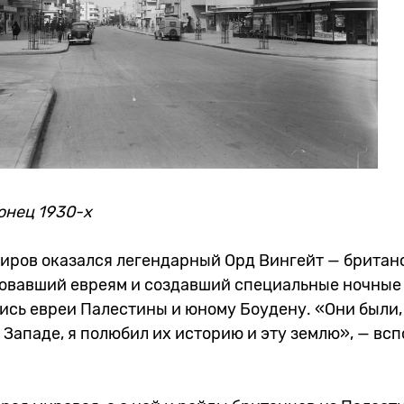
конец 1930-х
диров оказался легендарный Орд Вингейт — британ
овавший евреям и создавший специальные ночные
ись евреи Палестины и юному Боудену. «Они были,
Западе, я полюбил их историю и эту землю», — вс