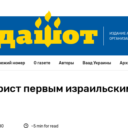
ИЗДАНИЕ 
ОРГАНИЗА
вежий номер
О газете
Авторы
Ваад Украины
Арх
рист первым израильски
80
~5 min for read