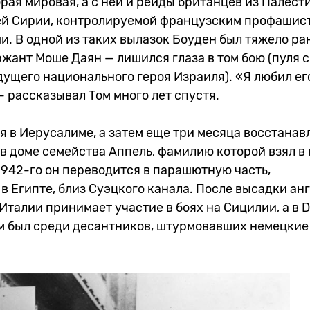
рая мировая, а с ней и рейды британцев из Палест
ей Сирии, контролируемой французским профашис
. В одной из таких вылазок Боуден был тяжело ран
ржант Моше Даян — лишился глаза в том бою (пуля 
дущего национального героя Израиля). «Я любил его
 рассказывал Том много лет спустя.
я в Иерусалиме, а затем еще три месяца восстанав
 в доме семейства Аппель, фамилию которой взял в
1942-го он переводится в парашютную часть,
 Египте, близ Суэцкого канала. После высадки ан
Италии принимает участие в боях на Сицилии, а в D
ом был среди десантников, штурмовавших немецкие