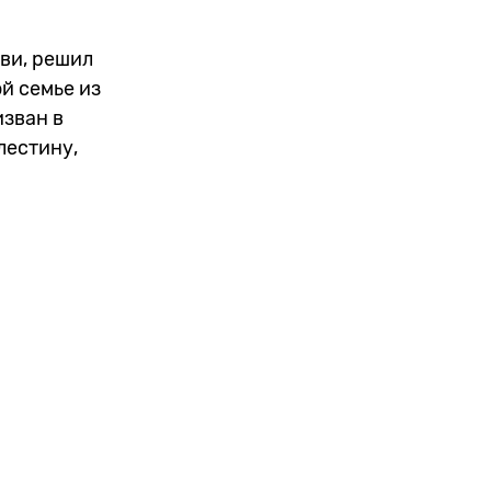
ови, решил
й семье из
изван в
лестину,