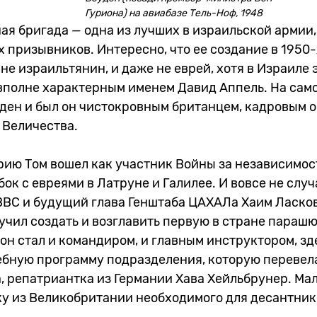
Гуриона) на авиабазе Тель-Ноф, 1948
я бригада — одна из лучших в израильской армии,
х призывников. Интересно, что ее создание в 1950-
не израильтянин, и даже не еврей, хотя в Израиле 
вполне характерным именем Давид Аппель. На само
уден и был он чистокровным британцем, кадровым 
 Величества.
орию Том вошел как участник Войны за независимос
бок с евреями в Латруне и Галилее. И вовсе не слу
ВВС и будущий глава Генштаба ЦАХАЛа Хаим Ласков
учил создать и возглавить первую в стране параш
 он стал и командиром, и главным инструктором, зд
ебную программу подразделения, которую перевела
 репатриантка из Германии Хава Хейльбрунер. Мало
ку из Великобритании необходимого для десантник