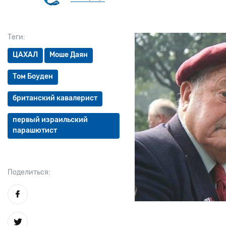
Теги:
ЦАХАЛ
Моше Даян
Том Боуден
британский кавалерист
первый израильский
парашютист
Поделиться: