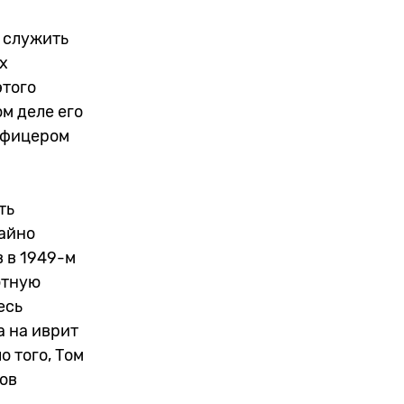
 служить
х
этого
м деле его
офицером
ть
чайно
 в 1949-м
ютную
есь
 на иврит
 того, Том
ов