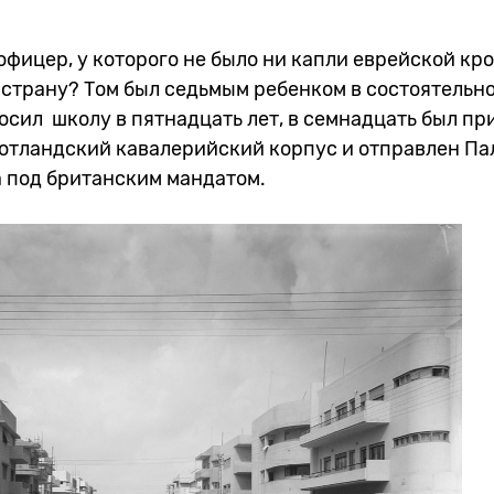
фицер, у которого не было ни капли еврейской кр
страну? Том был седьмым ребенком в состоятельно
сил школу в пятнадцать лет, в семнадцать был пр
шотландский кавалерийский корпус и отправлен Па
 под британским мандатом.