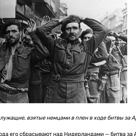
лужащие, взятые немцами в плен в ходе битвы за 
года его сбрасывают над Нидерландами — битва за