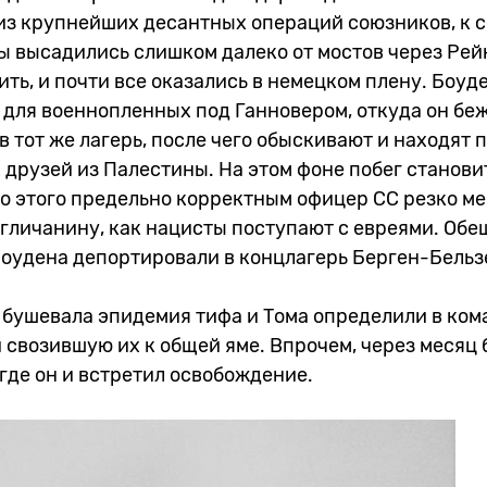
 из крупнейших десантных операций союзников, к 
ы высадились слишком далеко от мостов через Рей
ть, и почти все оказались в немецком плену. Боуд
 для военнопленных под Ганновером, откуда он беж
в тот же лагерь, после чего обыскивают и находят 
 друзей из Палестины. На этом фоне побег станови
о этого предельно корректным офицер СС резко ме
нгличанину, как нацисты поступают с евреями. Об
Боудена депортировали в концлагерь Берген-Бельз
е бушевала эпидемия тифа и Тома определили в ком
 свозившую их к общей яме. Впрочем, через месяц
 где он и встретил освобождение.