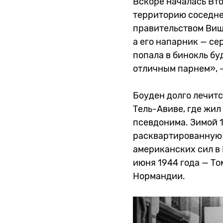
Вскоре началась Вто
территорию соседн
правительством Виши
а его напарник — се
попала в бинокль бу
отличным парнем», —
Боуден долго лечитс
Тель-Авиве, где жил
псевдонима. Зимой 
расквартированную в
американских сил в 
июня 1944 года — Т
Нормандии.