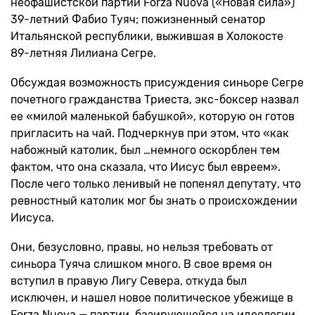
неофашистской партии Forza Nuova («Новая сила»)
39-летний Фабио Туяч; пожизненный сенатор
Итальянской республики, выжившая в Холокосте
89-летняя Лилиана Сегре.
Обсуждая возможность присуждения синьоре Сегре
почетного гражданства Триеста, экс-боксер назвал
ее «милой маленькой бабушкой», которую он готов
пригласить на чай. Подчеркнув при этом, что «как
набожный католик, был …немного оскорблен тем
фактом, что она сказала, что Иисус был евреем».
После чего только ленивый не попенял депутату, что
ревностный католик мог бы знать о происхождении
Иисуса.
Они, безусловно, правы, но нельзя требовать от
синьора Туяча слишком много. В свое время он
вступил в правую Лигу Севера, откуда был
исключен, и нашел новое политическое убежище в
Forza Nuova — партии, базирующейся на идеологии