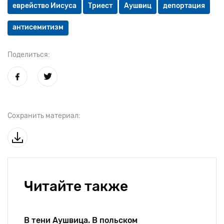
еврейство Иисуса
Триест
Аушвиц
депортация
антисемитизм
Поделиться:
Сохранить материал:
Читайте также
В тени Аушвица. В польском