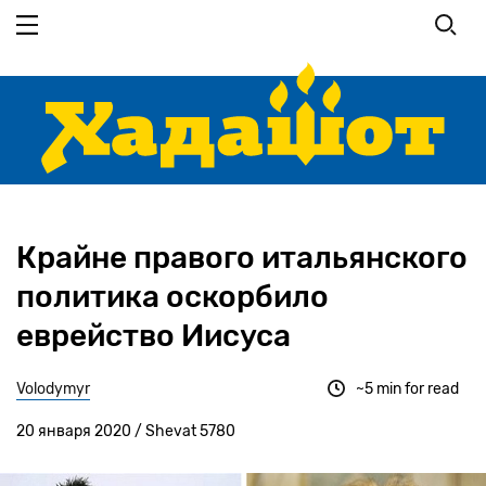
Перейти
к
основному
содержанию
Крайне правого итальянского
политика оскорбило
еврейство Иисуса
Volodymyr
~5 min for read
20 января 2020 / Shevat 5780