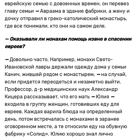
еврейскую семью с довоенных времен, он перевез
главу семьи
—
Авраама в здание фабрики, а жену и
дочку отправил в греко-католический монастырь,
где все понимали, кто они на самом деле.
— Оказывали ли монахам помощь извне в спасении
евреев?
—
Довольно часто. Например, монахи Свято-
Ивановской лавры держали одежду дома у семьи
Канич, жившей рядом с монастырем,
—
на случай,
если придется переодеться и незаметно выйти.
Профессор, д-р медицинских наук Александр
Кицера рассказывает, что его мать
—
Юлия
—
входила в группу женщин, готовивших еду для
евреев. Каждая варила блюда на определенный
день, потом встречалась с монахами в заранее
оговоренном месте, а те относили еду на обувную
фабрику «Солид». Юлию хорошо знал лично