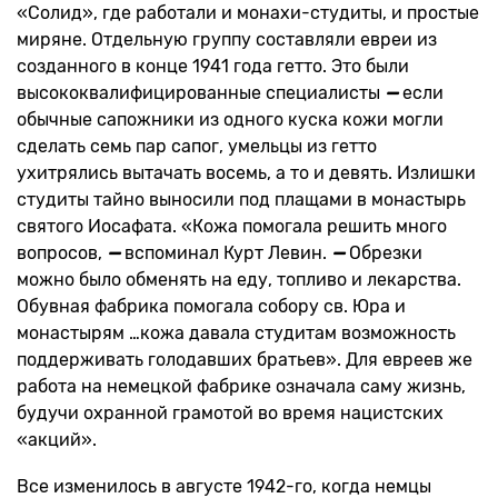
«Солид», где работали и монахи-студиты, и простые
миряне. Отдельную группу составляли евреи из
созданного в конце 1941 года гетто. Это были
высококвалифицированные специалисты
—
если
обычные сапожники из одного куска кожи могли
сделать семь пар сапог, умельцы из гетто
ухитрялись вытачать восемь, а то и девять. Излишки
студиты тайно выносили под плащами в монастырь
святого Иосафата. «Кожа помогала решить много
вопросов,
—
вспоминал Курт Левин.
—
Обрезки
можно было обменять на еду, топливо и лекарства.
Обувная фабрика помогала собору св. Юра и
монастырям …кожа ​​давала студитам возможность
поддерживать голодавших братьев». Для евреев же
работа на немецкой фабрике означала саму жизнь,
будучи охранной грамотой во время нацистских
«акций».
Все изменилось в августе 1942-го, когда немцы