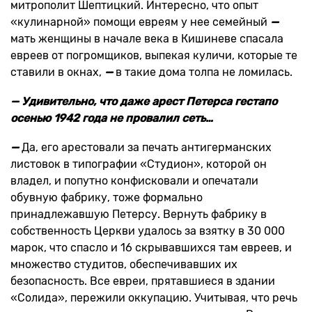
митрополит Шептицкий. Интересно, что опыт
«кулинарной» помощи евреям у нее семейный
—
мать женщины в начале века в Кишиневе спасала
евреев от погромщиков, выпекая куличи, которые те
ставили в окнах,
—
в такие дома толпа не ломилась.
— Удивительно, что даже арест Петерса гестапо
осенью 1942 года не провалил сеть…
—
Да, его арестовали за печать антигерманских
листовок в типографии «Студион», которой он
владел, и попутно конфисковали и опечатали
обувную фабрику, тоже формально
принадлежавшую Петерсу. Вернуть фабрику в
собственность Церкви удалось за взятку в 30 000
марок, что спасло и 16 скрывавшихся там евреев, и
множество студитов, обеспечивавших их
безопасность. Все евреи, прятавшиеся в здании
«Солида», пережили оккупацию. Учитывая, что речь