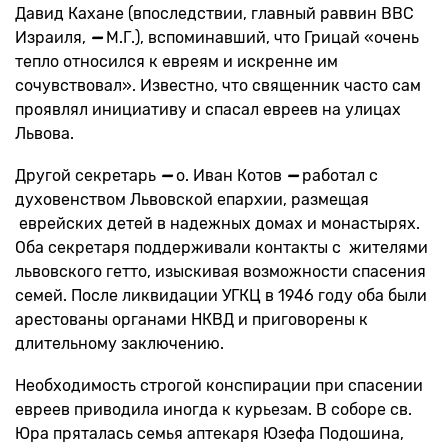
Давид Кахане (впоследствии, главный раввин ВВС
Израиля,
—
М.Г.), вспоминавший, что Грицай «очень
тепло относился к евреям и искренне им
сочувствовал». Известно, что священник часто сам
проявлял инициативу и спасал евреев на улицах
Львова.
Другой секретарь
—
о. Иван Котов
—
работал с
духовенством Львовской епархии, размещая
еврейских детей в надежных домах и монастырях.
Оба секретаря поддерживали контакты с жителями
львовского гетто, изыскивая возможности спасения
семей. После ликвидации УГКЦ в 1946 году оба были
арестованы органами НКВД и приговорены к
длительному заключению.
Необходимость строгой конспирации при спасении
евреев приводила иногда к курьезам. В соборе св.
Юра пряталась семья аптекаря Юзефа Подошина,