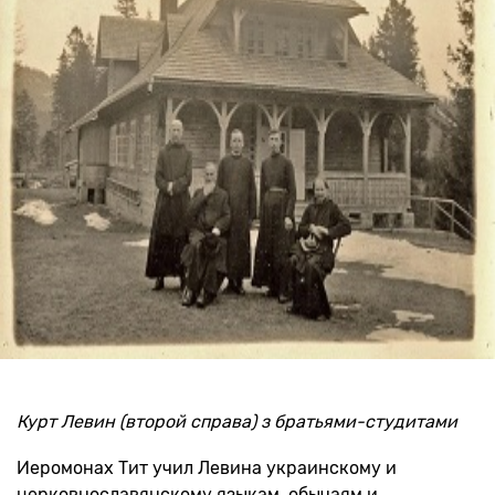
Курт Левин (второй справа) з братьями-студитами
Иеромонах Тит учил Левина украинскому и
церковнославянскому языкам, обычаям и