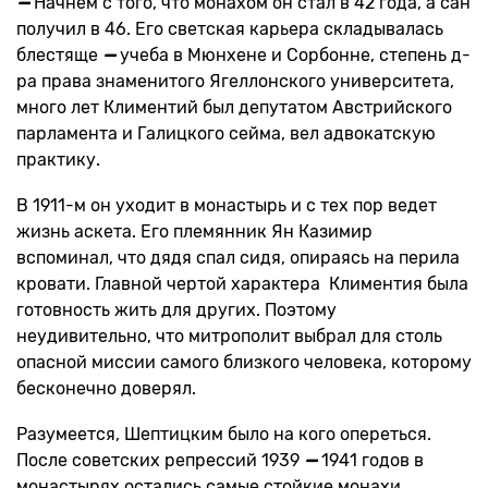
—
Начнем с того, что монахом он стал в 42 года, а сан
получил в 46. Его светская карьера складывалась
блестяще
—
учеба в Мюнхене и Сорбонне, степень д-
ра права знаменитого Ягеллонского университета,
много лет Климентий был депутатом Австрийского
парламента и Галицкого сейма, вел адвокатскую
практику.
В 1911-м он уходит в монастырь и с тех пор ведет
жизнь аскета. Его племянник Ян Казимир
вспоминал, что дядя спал сидя, опираясь на перила
кровати. Главной чертой характера Климентия была
готовность жить для других. Поэтому
неудивительно, что митрополит выбрал для столь
опасной миссии самого близкого человека, которому
бесконечно доверял.
Разумеется, Шептицким было на кого опереться.
После советских репрессий 1939
—
1941 годов в
монастырях остались самые стойкие монахи,