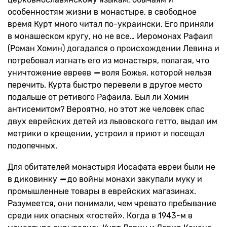
особенностям жизни в монастыре, в свободное
время Курт много читал по-украински. Его приняли
в монашеском кругу, но не все… Иеромонах Рафаил
(Роман Хомин) догадался о происхождении Левина и
потребовал изгнать его из монастыря, полагая, что
уничтожение евреев
—
воля Божья, которой нельзя
перечить. Курта быстро перевели в другое место
подальше от ретивого Рафаила. Был ли Хомин
антисемитом? Вероятно, но этот же человек спас
двух еврейских детей из львовского гетто, выдал им
метрики о крещении, устроил в приют и посещал
подопечных.
Для обитателей монастыря Иосафата евреи были не
в диковинку
—
до войны монахи закупали муку и
промышленные товары в еврейских магазинах.
Разумеется, они понимали, чем чревато пребывание
среди них опасных «гостей». Когда в 1943-м в