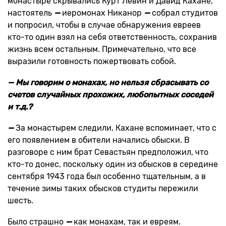
монастыре скрывались Курт Левин и Давид Кахане,
настоятель
—
иеромонах Никанор
—
собрал студитов
и попросил, чтобы в случае обнаружения евреев
кто-то один взял на себя ответственность, сохранив
жизнь всем остальным. Примечательно, что все
выразили готовность пожертвовать собой.
— Мы говорим о монахах, но нельзя сбрасывать со
счетов случайных прохожих, любопытных соседей
и т.д.?
—
За монастырем следили. Кахане вспоминает, что с
его появлением в обители начались обыски. В
разговоре с ним брат Севастьян предположил, что
кто-то донес, поскольку один из обысков в середине
сентября 1943 года был особенно тщательным, а в
течение зимы таких обысков студиты пережили
шесть.
Было страшно
—
как монахам, так и евреям.