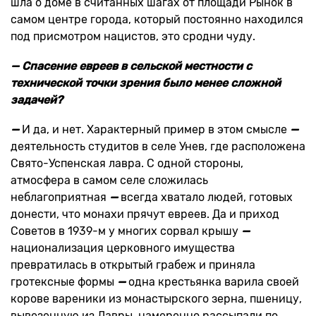
шла о доме в считанных шагах от площади Рынок в
самом центре города, который постоянно находился
под присмотром нацистов, это сродни чуду.
— Спасение евреев в сельской местности с
технической точки зрения было менее сложной
задачей?
—
И да, и нет. Характерный пример в этом смысле
—
деятельность студитов в селе Унев, где расположена
Свято-Успенская лавра. С одной стороны,
атмосфера в самом селе сложилась
неблагоприятная
—
всегда хватало людей, готовых
донести, что монахи прячут евреев. Да и приход
Советов в 1939-м у многих сорвал крышу
—
национализация церковного имущества
превратилась в открытый грабеж и приняла
гротексные формы
—
одна крестьянка варила своей
корове вареники из монастырского зерна, пшеницу,
вывезенную из Лавры, намеренно рассыпали по