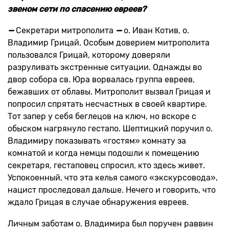
звеном сети по спасению евреев?
—
Секретари митрополита
—
о. Иван Котив, о.
Владимир Грицай. Особым доверием митрополита
пользовался Грицай, которому доверяли
разруливать экстренные ситуации. Однажды во
двор собора св. Юра ворвалась группа евреев,
бежавших от облавы. Митрополит вызвал Грицая и
попросил спрятать несчастных в своей квартире.
Тот запер у себя беглецов на ключ, но вскоре с
обыском нагрянуло гестапо. Шептицкий поручил о.
Владимиру показывать «гостям» комнату за
комнатой и когда немцы подошли к помещению
секретаря, гестаповец спросил, кто здесь живет.
Успокоенный, что эта келья самого «экскурсовода»,
нацист проследовал дальше. Нечего и говорить, что
ждало Грицая в случае обнаружения евреев.
Личным заботам о. Владимира был поручен раввин