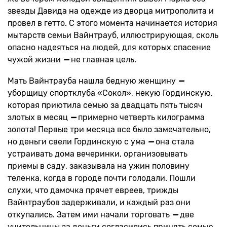
звезды Давида на одежде из дворца митрополита и
провел в гетто. С этого момента начинается история
мытарств семьи Вайнтрауб, иллюстрирующая, сколь
опасно надеяться на людей, для которых спасение
чужой жизни
—
не главная цель.
Мать Вайнтрауба нашла бедную женщину
—
уборщицу спортклуба «Сокол», некую Гординскую,
которая приютила семью за двадцать пять тысяч
злотых в месяц
—
примерно четверть килограмма
золота! Первые три месяца все было замечательно,
но деньги свели Гординскую с ума
—
она стала
устраивать дома вечеринки, организовывать
приемы в саду, заказывала на ужин половину
теленка, когда в городе почти голодали. Пошли
слухи, что дамочка прячет евреев, трижды
Вайнтраубов задерживали, и каждый раз они
откупались. Затем ими начали торговать
—
две
учительницы за деньги согласились принять семью