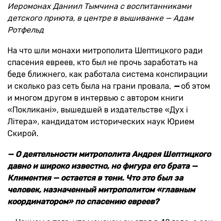
Иеромонах Даниил Тымчина с воспитанниками
детского приюта, в центре в вышиванке — Адам
Ротфельд
На что шли монахи митрополита Шептицкого ради
спасения евреев, кто был не прочь заработать на
беде ближнего, как работала система конспирации
и сколько раз сеть была на грани провала,
—
об этом
и многом другом в интервью с автором книги
«Покликані», вышедшей в издательстве «Дух і
Літера», кандидатом исторических наук Юрием
Скирой.
— О деятельности митрополита Андрея Шептицкого
давно и широко известно, но фигура его брата —
Климентия — остается в тени. Что это был за
человек, назначенный митрополитом «главным
координатором» по спасению евреев?