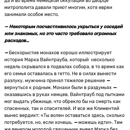
да и во время немецкой оккупации во дворце
митрополита давали приют многим, хотя евреи
занимали особое место.
— Некоторым посчастливилось укрыться у соседей
или знакомых, но это часто требовало огромных
расходов…
—
Бескорыстие монахов хорошо иллюстрирует
история Марка Вайнтрауба, который несколько
недель скрывался в подвалах собора, в то время как
его семья оставалась в гетто. Не в силах вынести
разлуку, мужчина принял тяжелое решение
—
вернуться к родным. Монахи были в раздумьях
—
оказавшись в руках немцев, Вайнтрауб под пытками
мог выдать убежище, что обрекло бы на смерть как
спасенных, так и спасителей. И все же Климентий
вынес вердикт: «Ты волен оставаться здесь, сколько
потребуется, но, если хочешь,
—
можешь идти». Тем
же вечером молодой священник вывел Марка без