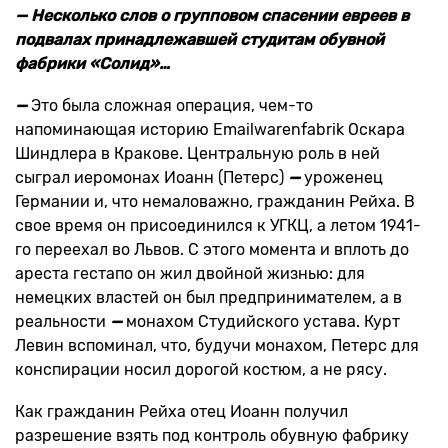
— Несколько слов о групповом спасении евреев в
подвалах принадлежавшей студитам обувной
фабрики «Солид»…
—
Это была сложная операция, чем-то
напоминающая историю Emailwarenfabrik Оскара
Шиндлера в Кракове. Центральную роль в ней
сыграл иеромонах Иоанн (Петерс)
—
уроженец
Германии и, что немаловажно, гражданин Рейха. В
свое время он присоединился к УГКЦ, а летом 1941-
го переехал во Львов. С этого момента и вплоть до
ареста гестапо он жил двойной жизнью: для
немецких властей он был предпринимателем, а в
реальности
—
монахом Студийского устава. Курт
Левин вспоминал, что, будучи монахом, Петерс для
конспирации носил дорогой костюм, а не рясу.
Как гражданин Рейха отец Иоанн получил
разрешение взять под контроль обувную фабрику