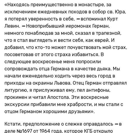
«Находясь преимущественно в монастыре, за
исключением ежедневных походов в собор св. Юра,
я потерял уверенность в себе,
—
вспоминал Курт
Левин.
—
Новоприбывший иеромонах Герман,
немного понаблюдав за мной, сказал в трапезной,
что я стал выглядеть и вести себя, как еврей. И
добавил, что кто-то может почувствовать мой страх,
посоветовав от этого страха избавиться. В
следующее воскресенье меня попросили
сопровождать отца Германа в качестве дьяка. Мы
начали еженедельно ходить через весь город в
приходы на окраины Львова. Отец Герман отправлял
литургию, я прислуживал ему, пел антифоны,
прокимен и читал Апостола. Эти воскресные
экскурсии прибавили мне храбрости, и мы стали с
отцом Германом хорошими друзьями».
Кстати, предположение о слежке оправдалось
—
в
деле №1697 от 1964 года, которое КГБ открыло