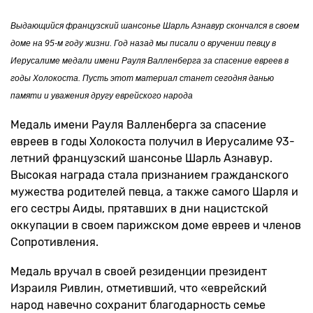
Выдающийся французский шансонье Шарль Азнавур скончался в своем
доме на 95-м году жизни. Год назад мы писали о вручении певцу в
Иерусалиме медали имени Рауля Валленберга за спасение евреев в
годы Холокоста. Пусть этот материал станет сегодня данью
памяти и уважения другу еврейского народа
Медаль имени Рауля Валленберга за спасение
евреев в годы Холокоста получил в Иерусалиме 93-
летний французский шансонье Шарль Азнавур.
Высокая награда стала признанием гражданского
мужества родителей певца, а также самого Шарля и
его сестры Аиды, прятавших в дни нацистской
оккупации в своем парижском доме евреев и членов
Сопротивления.
Медаль вручал в своей резиденции президент
Израиля Ривлин, отметивший, что «еврейский
народ навечно сохранит благодарность семье