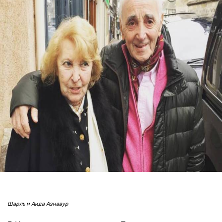
Шарль и Аида Азнавур