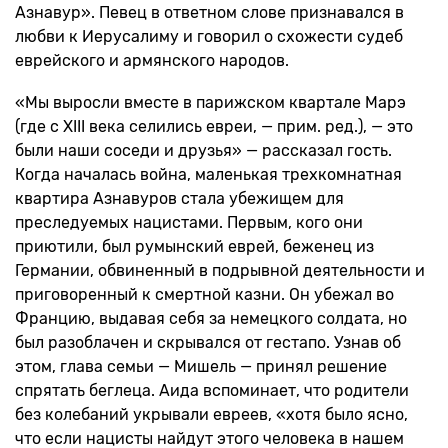
Азнавур». Певец в ответном слове признавался в
любви к Иерусалиму и говорил о схожести судеб
еврейского и армянского народов.
«Мы выросли вместе в парижском квартале Марэ
(где с XIII века селились евреи, — прим. ред.), — это
были наши соседи и друзья» — рассказал гость.
Когда началась война, маленькая трехкомнатная
квартира Азнавуров стала убежищем для
преследуемых нацистами. Первым, кого они
приютили, был румынский еврей, беженец из
Германии, обвиненный в подрывной деятельности и
приговоренный к смертной казни. Он убежал во
Францию, выдавая себя за немецкого солдата, но
был разоблачен и скрывался от гестапо. Узнав об
этом, глава семьи — Мишель — принял решение
спрятать беглеца. Аида вспоминает, что родители
без колебаний укрывали евреев, «хотя было ясно,
что если нацисты найдут этого человека в нашем