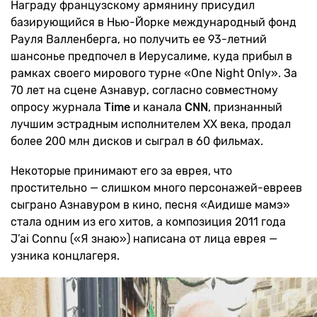
Награду французскому армянину присудил
базирующийся в Нью-Йорке международный фонд
Рауля Валленберга, но получить ее 93-летний
шансонье предпочел в Иерусалиме, куда прибыл в
рамках своего мирового турне «One Night Only». За
70 лет на сцене Азнавур, согласно совместному
опросу журнала
Time
и канала
CNN
, признанный
лучшим эстрадным исполнителем XX века, продал
более 200 млн дисков и сыграл в 60 фильмах.
Некоторые принимают его за еврея, что
простительно — слишком много персонажей-евреев
сыграно Азнавуром в кино, песня «Аидише мамэ»
стала одним из его хитов, а композиция 2011 года
J’ai Connu («Я знаю») написана от лица еврея —
узника концлагеря.