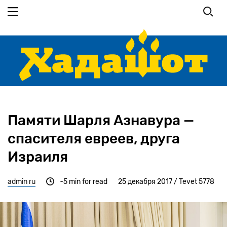
Перейти
к
основному
содержанию
Памяти Шарля Азнавура —
спасителя евреев, друга
Израиля
admin ru
~5 min for read
25 декабря 2017 / Tevet 5778