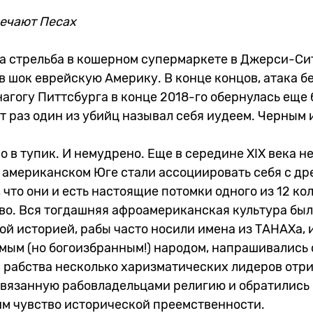
мечают Песах
а стрельба в кошерном супермаркете в Джерси-Сит
 в шок еврейскую Америку. В конце концов, атака б
агогу Питтсбурга в конце 2018-го обернулась еще
т раз один из убийц называл себя иудеем. Черным
о в тупик. И немудрено. Еще в середине XIX века н
 американском Юге стали ассоциировать себя с д
 что они и есть настоящие потомки одного из 12 кол
во. Вся тогдашняя афроамериканская культура бы
й историей, рабы часто носили имена из ТАНАХа, 
емым (но богоизбранным!) народом, напрашивались
ы рабства несколько харизматических лидеров отр
авязанную рабовладельцами религию и обратились 
им чувство исторической преемственности.