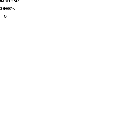
ременных
реев»,
 по