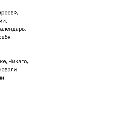
вреев»,
ми.
алендарь,
себя
е, Чикаго,
новали
ли