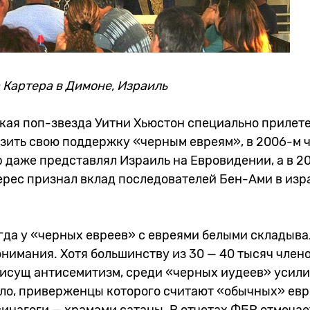
 Картера в Димоне, Израиль
кая поп-звезда Уитни Хьюстон специально прилете
азить свою поддержку «черным евреям», в 2006-м 
 даже представлял Израиль на Евровидении, а в 2
рес признал вклад последователей Бен-Ами в изр
егда у «черных евреев» с евреями белыми складыва
нимания. Хотя большинству из 30 — 40 тысяч член
рисущ антисемитизм, среди «черных иудеев» усил
ло, приверженцы которого считают «обычных» евр