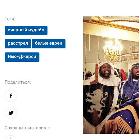
Теги:
«черный иудей»
расстрел
белые евреи
Нью-Джерси
Поделиться:
Сохранить материал: