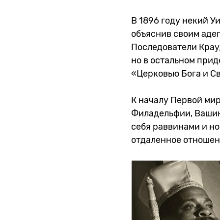
В 1896 году некий У
объяснив своим адеп
Последователи Крау
но в остальном прид
«Церковью Бога и Св
К началу Первой мир
Филадельфии, Вашинг
себя раввинами и но
отдаленное отношен