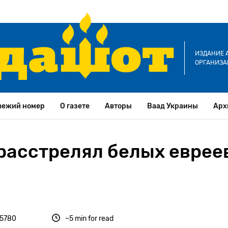
ИЗДАНИЕ 
ОРГАНИЗА
вежий номер
О газете
Авторы
Ваад Украины
Арх
расстрелял белых евреев
 5780
~5 min for read