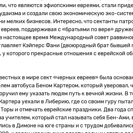
ли, что являются эфиопскими евреями, стали прид
удаизма и создали свою экономическую эко-систе
ни мелких бизнесов. Интересно, что сектанты пат
 евреев, поддерживая с «братьями по вере» друже
, в настоящее время Международный совет раввино
главляет Кэйперс Фани (двоюродный брат бывшей 
, у которого прекрасные отношения с еврейской о
вестных в мире сект «черных евреев» была основан
елем автобуса Беном Картером, который уверовал, 
оручил ему указать людям путь к вечной жизни. В т
Картера уехали в Либерию, где со своим гуру пыта
Торы и отмечать еврейские праздники. Два года сп
за учителем, который стал называть себя Бен-Ами, 
ись в Димоне на юге страны и с трудом добивалис