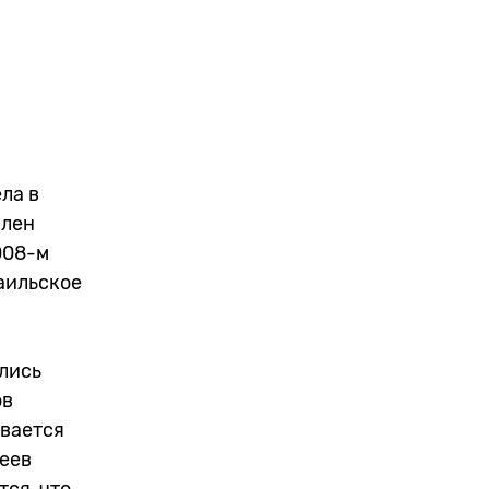
ла в
член
008-м
аильское
лись
ов
ивается
еев