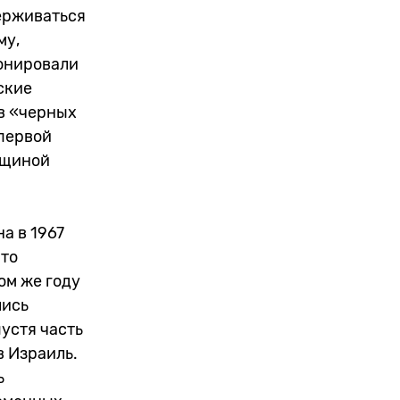
ерживаться
му,
ронировали
ские
в «черных
первой
бщиной
а в 1967
что
ом же году
лись
устя часть
в Израиль.
ь