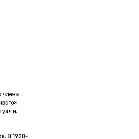
к члены
ивого».
уал и,
е. В 1920-