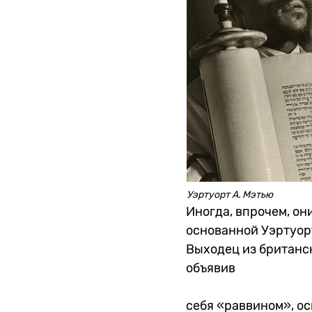
Уэртуорт А. Мэтью
Иногда, впрочем, он
основанной Уэртуор
Выходец из британск
объявив
себя «раввином», ос