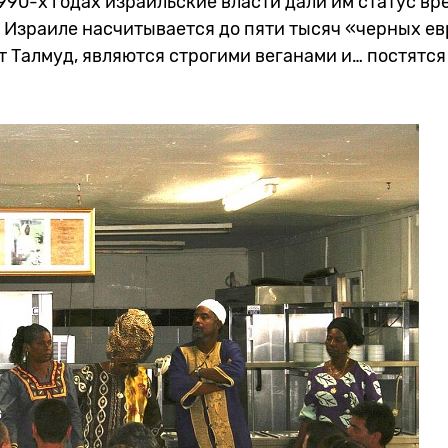
990-х годах израильские власти дали им статус в
 Израиле насчитывается до пяти тысяч «черных ев
 Талмуд, являются строгими веганами и… постятся