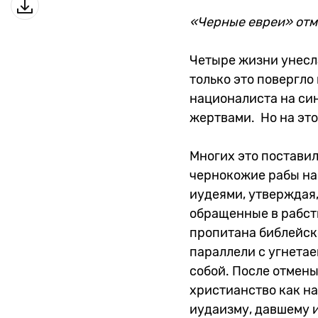
«Черные евреи» от
Четыре жизни унесл
только это повергло
националиста на син
жертвами. Но на это
Многих это поставил
чернокожие рабы на
иудеями, утверждая,
обращенные в рабст
пропитана библейско
параллели с угнета
собой. После отмен
христианство как н
иудаизму, давшему 