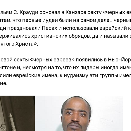
ильям С. Крауди основал в Канзасе секту «черных е
там, что первые иудеи были на самом деле… черны
ди праздновали Песах и использовали еврейский к
ерживались христианских обрядов, да и называли 
ятого Христа».
овой секты «черных евреев» появились в Нью-Йорк
тоне и, несмотря на то, что их лидеры иногда име
сили еврейские имена, к иудаизму эти группы име
ие.