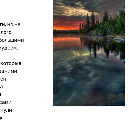
и, но не
елого
 большими
 иудеем.
екоторые
ревними
ен,
ла
и
 сами
инули
к