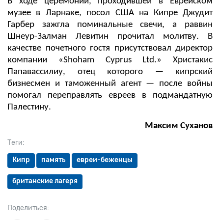
В ходе церемонии, проходившей в Еврейском
музее в Ларнаке, посол США на Кипре Джудит
Гарбер зажгла поминальные свечи, а раввин
Шнеур-Залман Левитин прочитал молитву. В
качестве почетного гостя присутствовал директор
компании «Shoham Cyprus Ltd.» Христакис
Папавассилиу, отец которого — кипрский
бизнесмен и таможенный агент — после войны
помогал переправлять евреев в подмандатную
Палестину.
Максим Суханов
Теги:
Кипр
память
евреи-беженцы
британские лагеря
Поделиться: