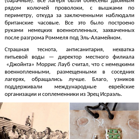
(барачные). Все лагеря были обнесены двойным
рядом колючей проволоки, с вышками по
периметру, откуда за заключенными наблюдали
британские часовые. Все это было построено
руками немецких военнопленных, захваченных
после разгрома Роммеля под Эль-Аламейном.
Страшная теснота, антисанитария, нехватка
питьевой воды — директор местного филиала
«Джойнта» Моррис Лауб считал, что с немецкими
военнопленными, размещенными в соседних
лагерях, обращались лучше. Благо, узников
поддерживали международные еврейские
организации и соплеменники из Эрец Исраэль.