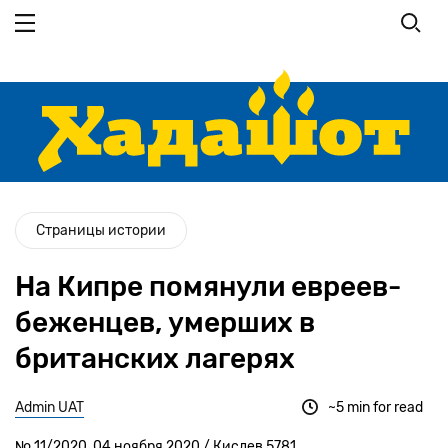
Перейти к основному содержанию
Страницы истории
На Кипре помянули евреев-
беженцев, умерших в
британских лагерях
Admin UAT
~5 min for read
№ 11/2020, 04 ноября 2020 / Кислев 5781