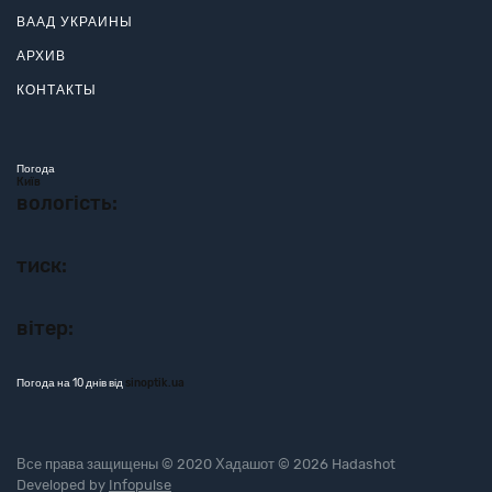
ВААД УКРАИНЫ
АРХИВ
КОНТАКТЫ
Погода
Київ
вологість:
тиск:
вітер:
Погода на 10 днів від
sinoptik.ua
Все права защищены © 2020 Хадашот © 2026 Hadashot
Developed by
Infopulse