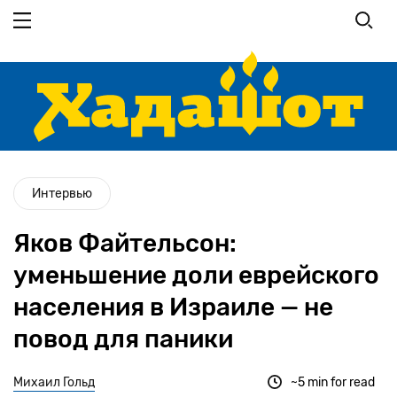
Перейти
к
основному
содержанию
Интервью
Яков Файтельсон:
уменьшение доли еврейского
населения в Израиле — не
повод для паники
Михаил Гольд
~5 min for read