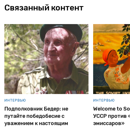
Связанный контент
ИНТЕРВЬЮ
ИНТЕРВЬЮ
Welcome to Soviet Ukraine. КГБ
Иосиф Зисель
УССР против «сионистских
гражданское
эмиссаров»
готовится от