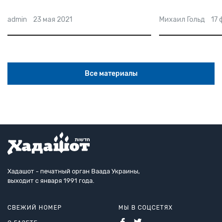
начала траге
Михаил Гольд
17 февраля 2021
admin
27 сентяб
Все материалы
Хадашот - печатный орган Ваада Украины,
выходит с января 1991 года.
СВЕЖИЙ НОМЕР
МЫ В СОЦСЕТЯХ