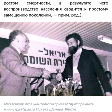
ростом смертности, в результате чего
воспроизводство населения сводится к простому
замещению поколений, — прим. ред.).
Мэр Ариэля Яков Файтельсон приветствует премьер-
министра Израиля Ицхака Шамира, 1980-е