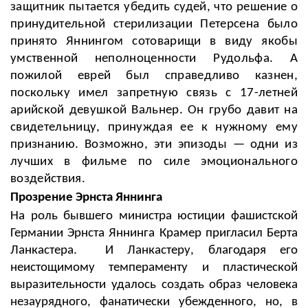
защитник пытается убедить судей, что решение о
принудительной стерилизации Петерсена было
принято Яннингом сотоварищи в виду якобы
умственной неполноценности Рудольфа. А
пожилой еврей был справедливо казнен,
поскольку имел запретную связь с 17-летней
арийской девушкой Вальнер. Он грубо давит на
свидетельницу, принуждая ее к нужному ему
признанию. Возможно, эти эпизоды
—
одни из
лучших в фильме по силе эмоционального
воздействия.
Прозрение
Эрнста Яннинга
На роль бывшего министра юстиции фашистской
Германии Эрнста Яннинга Крамер пригласил Берта
Ланкастера. И Ланкастеру, благодаря его
неистощимому темпераменту и пластической
выразительности удалось создать образ человека
незаурядного, фанатически убежденного, но, в