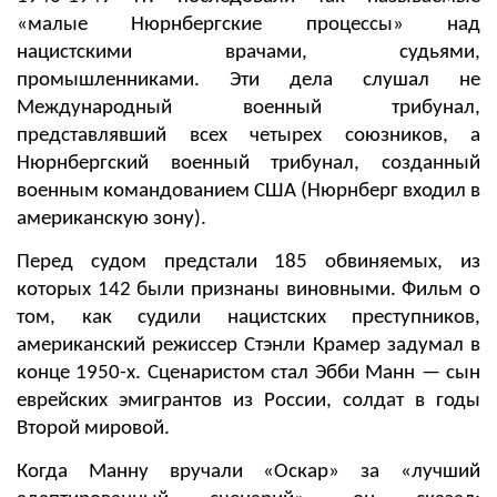
«
малые
Нюрнбергские процессы»
над
нацистскими врачами, судьями,
промышленниками. Э
ти дела слушал не
Международный военный трибунал,
представлявший всех четырех союзников, а
Нюрнбергский военный трибунал, созданный
военным командованием США (Нюрнберг входил в
американскую зону).
Перед судом предстали 185 обвиняемых, из
которых 142 были признаны виновными.
Фильм о
том, как судили нацистских преступников,
американский режиссер Стэнли Крамер
задумал в
конце 1950-х. Сценаристом стал
Эбби Манн — сын
еврейских эмигрантов из России, солдат в годы
Второй мировой.
Когда Манну вручали «Оскар» за
«лучший