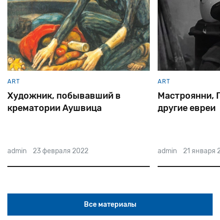
ART
ART
Мастроянни, Гассман, и
Еврейские ак
другие евреи
Катаева
admin
21 января 2022
admin
19 января 
Все материалы