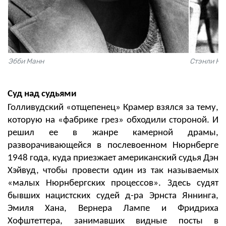
Эбби Манн
Стэнли Кр
Суд над судьями
Голливудский «отщепенец» Крамер взялся за тему,
которую на «фабрике грез» обходили стороной. И
решил ее в жанре камерной драмы,
разворачивающейся в послевоенном Нюрнберге
1948 года, куда
приезжает американский судья Дэн
Хэйвуд, чтобы провести один из так называемых
«малых Нюрнбергских процессов». Здесь судят
бывших нацистских судей д-ра Эрнста Яннинга,
Эмиля Хана, Вернера Лампе и Фридриха
Хофштеттера, занимавших видные посты в