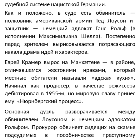
судебной системе нацистской Германии.
Как и положено, в суде есть обвинитель
—
полковник американской армии Тед Лоусон и
защитник
—
немецкий адвокат Ганс Рольф (в
исполнении
Максимилиана Шелла).
Постепенно
перед зрителем вырисовывается потрясающего
накала драма идей и характеров.
Еврей Крамер вырос на
Манхэттене — в районе,
отличавшемся жестокими нравами, который
местные обитатели называли «адская кухня».
Начинал как продюсер, в качестве режиссера
дебютировал в 1955-м, но
мировую славу принес
ему «Нюрнбергский процесс».
Основная дуэль разворачивается между
обвинителем Лоусоном и немецким адвокатом
Рольфом. Прокурор о
бвиняет сидящих на скамье
подсудимых в пособничестве преступному