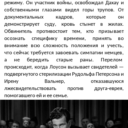
режиму
. Он участник войны, освобождал Дахау и
собственными глазами
видел
горы трупов. От
документальных кадров, которые он
демонстрирует суду, кровь стынет в жилах.
Обвинитель противостоит тем,
кто призывает
осознать специфику времени, принять во
внимание всю сложность положения и учесть,
что сейчас требуется завоевать симпатии немцев,
а не бередить старые раны. Перелом
происходит, когда
Лоусон вызывает свидетелей
—
подвергнутого стерилизации Рудольфа Петерсона и
Ирену Вальнер, отказавшуюся
лжесвидетельствовать против друга-еврея,
помогавшего ей и ее семье.