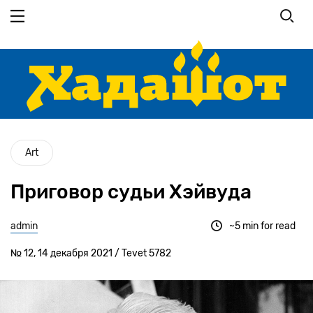
Перейти
к
основному
содержанию
Art
Приговор судьи Хэйвуда
admin
~5 min for read
№ 12, 14 декабря 2021 / Tevet 5782