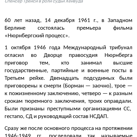
Спенсер Трейси в роли судьи Хейвуда
60 лет назад,
14 декабря 1961 г., в
Западном
Берлине состоялась премьера фильма
«Нюрнбергский процесс».
1 октября 1946 года Международный трибунал
огласил
во Дворце правосудия Нюрнберга
приговор тем, кто занимал высшие
государственные, партийные и военные посты в
Третьем рейхе. Двенадцать подсудимых были
приговорены к смерти (Борман — заочно), трое —
к пожизненному заключению, четверо — к разным
срокам тюремного заключения, троих оправдали.
Были признаны преступными организациями СС,
гестапо, СД и руководящий состав НСДАП.
Сразу же после основного процесса на протяжении
1946-1949 гг. последовали так называемые