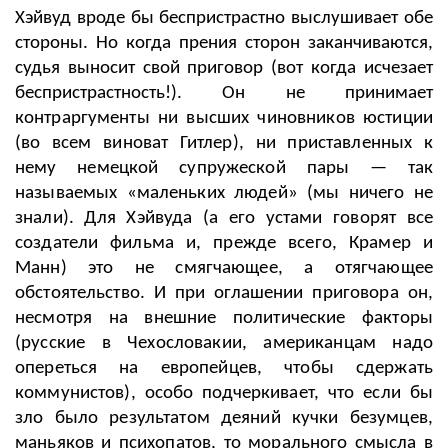
Хэйвуд вроде бы беспристрастно выслушивает обе
стороны. Но когда прения сторон заканчиваются,
судья выносит свой приговор (вот когда исчезает
беспристрастность!). Он не принимает
к
онтраргументы ни высших чиновников юстиции
(во всем виноват Гитлер), ни приставленных к
нему немецкой супружеской пары
—
так
называемых «маленьких людей» (мы ничего не
знали). Для Хэйвуда (а его устами говорят все
создатели фильма и, прежде всего, Крамер и
Манн) это не смягчающее, а отягчающее
обстоятельство. И при оглашении приговора он,
несмотря на внешние политические факторы
(русские в Чехословакии, американцам надо
опереться на европейцев, чтобы сдержать
коммунистов), особо подчеркивает, что если бы
зло было результатом деяний кучки безумцев,
маньяков и психопатов, то морального смысла в