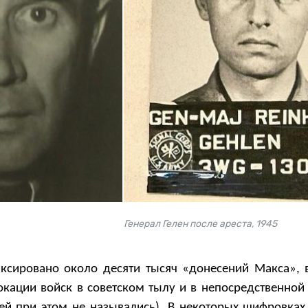
Генерал Гелен после ареста, 1945
ксировано около десяти тысяч «донесений Макса», 
кации войск в советском тылу и в непосредственной 
ей при этом не назывались). В некоторых шифровках