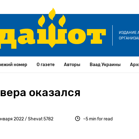
ИЗДАНИЕ 
ОРГАНИЗА
вежий номер
О газете
Авторы
Ваад Украины
Арх
бвера оказался
января 2022 / Shevat 5782
~5 min for read