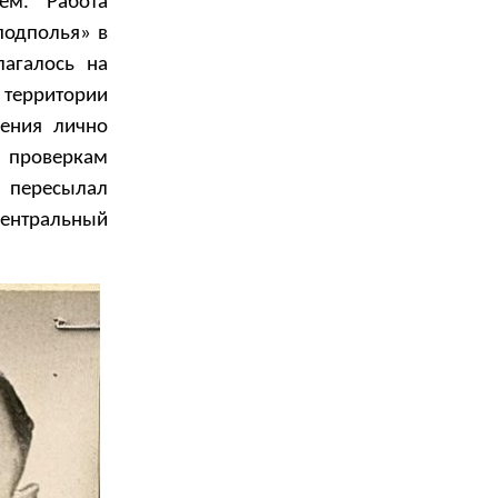
ем. Работа
подполья» в
агалось на
 территории
щения лично
м проверкам
 пересылал
центральный