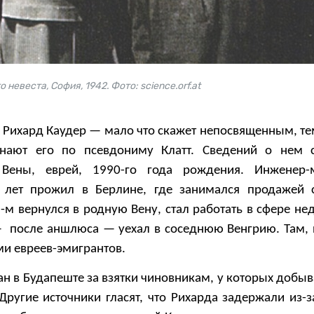
 невеста, София, 1942. Фото: science.orf.at
 Рихард Каудер — мало что скажет непосвященным, тем
знают его по псевдониму Клатт. Сведений о нем 
 Вены, еврей, 1990-го года рождения. Инженер-
 лет прожил в Берлине, где занимался продажей 
-м вернулся в родную Вену, стал работать в сфере не
 — после аншлюса — уехал в соседнюю Венгрию. Там, 
ми евреев-эмигрантов.
ан в Будапеште за взятки чиновникам, у которых добы
Другие источники гласят, что Рихарда задержали из-з