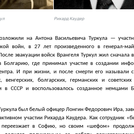
ул
Рихард Каудер
озложили на Антона Васильевича Туркула — участ
кой войн, в 27 лет произведенного в генерал-ма
осле эвакуации войск Врангеля Туркул жил сначала в 
в Болгарию, где принимал участие в создании инф
ентра. И при жизни, и после смерти его называли 
х, венгерских, болгарских, германских и советских
и в СССР и воспользовалось созданное немцами Б
Туркула был белый офицер Лонгин Федорович Ира, за
активном участии Рихарда Каудера. Как сотрудник «б
 переезжает в Софию, но своим «шефом» продолжа