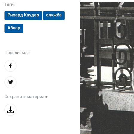
Теги:
Рихард Каудер
служба
Абвер
Поделиться:
Сохранить материал: