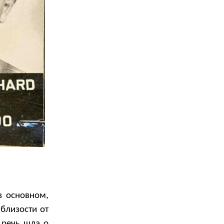
в основном,
близости от
 речь шла о