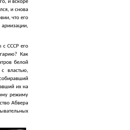
го, и вскоре
ся, и снова
вии, что его
 ариизации,
 с СССР его
лгарию? Как
нтров белой
с властью,
 собиравший
авший их на
кому режиму
ство Абвера
дывательных