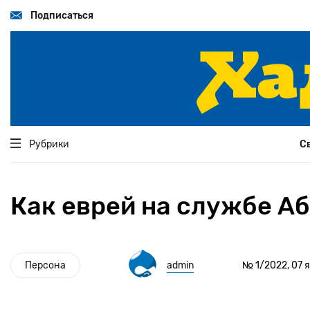
Перейти
к
Подписаться
основному
содержанию
Рубрики
С
Как еврей на службе А
Персона
admin
№ 1/2022, 07 