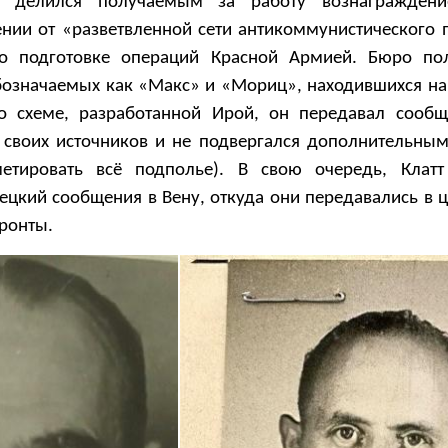
м делился получаемым за работу вознаграждени
ении от «разветвленной сети антикоммунистического 
о подготовке операций Красной Армией. Бюро пол
бозначаемых как «Макс» и «Мориц», находившихся на
По схеме, разработанной Ирой, он передавал сооб
л своих источников и не подвергался дополнительны
етировать всё подполье). В свою очередь, Клатт
ецкий сообщения в Вену, откуда они передавались в 
фронты.