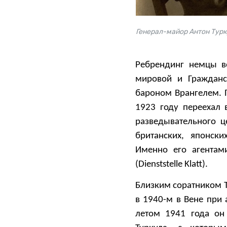
Генерал-майор Антон Турк
Ребрендинг немцы в
мировой и Гражданс
бароном Врангелем. П
1923 году переехал 
разведывательного ц
британских, японски
Именно его агентам
(Dienststelle Klatt).
Близким соратником 
в 1940-м в Вене при 
летом 1941 года он