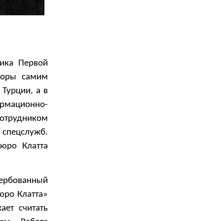
ника Первой
йоры самим
Турции, а в
ормационно-
сотрудником
 спецслужб.
юро Клатта
вербованный
юро Клатта»
ет считать