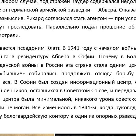
В любом случае, под стражей Каудер содержался недол
от германской армейской разведки — Абвера. Отказал
азмыслив, Рихард согласился стать агентом — при усло
дут преследовать. Параллельно подал прошение об
мотрели.
вается псевдоним Клатт. В 1941 году с началом войны
ешта в резидентуру Абвера в Софии. Почему в Бо
жданской войны в России эта страна стала одним це
«бывшие» собирались продолжить отсюда борьбу 
и вся. В Софии был создан информационный центр,
шленников, оставшихся в Советском Союзе, и передав
ь центра была минимальной, никакого урона советс
и не могли. Все изменилось в 1941-м, когда руковод
ту белогвардейскую контору в один из опорных разве