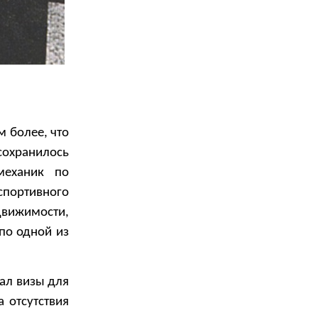
 более, что
сохранилось
механик по
спортивного
движимости,
по одной из
вал визы для
а отсутствия