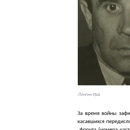
Лонгин Ира
За время войны зафи
касавшихся передисло
фронта (номера част