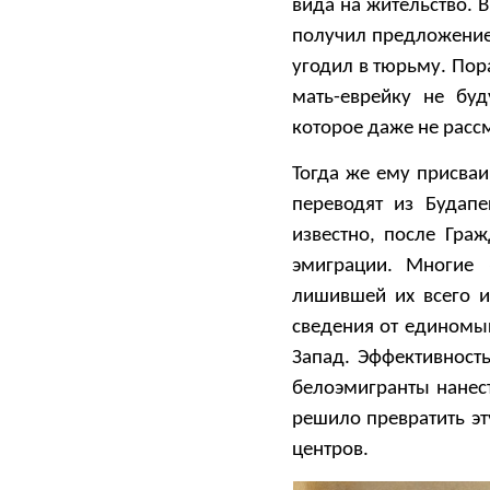
вида на жительство. 
получил предложение 
угодил в тюрьму. Пор
мать-еврейку не бу
которое даже не расс
Тогда же ему присваи
переводят из Будап
известно, после Гра
эмиграции. Многие 
лишившей их всего 
сведения от единомы
Запад. Эффективност
белоэмигранты нанест
решило превратить э
центров.