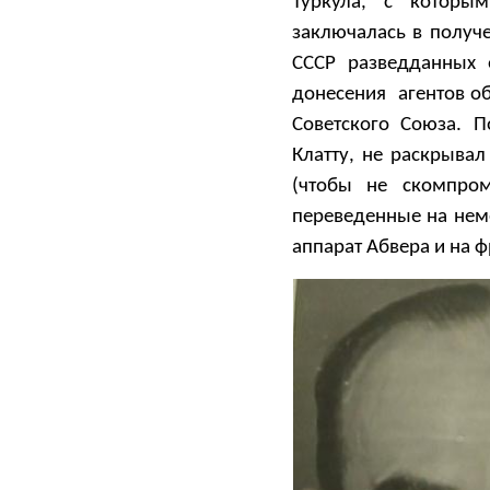
Туркула, с которы
заключалась в получ
СССР разведданных 
донесения агентов о
Советского Союза. 
Клатту, не раскрыва
(чтобы не скомпром
переведенные на нем
аппарат Абвера и на 