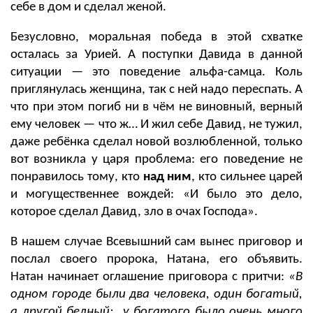
себе в дом и сделал женой.
Безусловно, моральная победа в этой схватке
осталась за Урией. А поступки Давида в данной
ситуации — это поведение альфа-самца. Коль
приглянулась женщина, так с ней надо переспать. А
что при этом погиб ни в чём не виновный, верный
ему человек — что ж… И жил себе Давид, не тужил,
даже ребёнка сделал новой возлюбленной, только
вот возникла у царя проблема: его поведение не
понравилось тому, кто
над ним
, кто сильнее царей
и могущественнее вождей: «И было это дело,
которое сделал Давид, зло в очах Господа».
В нашем случае Всевышний сам вынес приговор и
послал своего пророка, Натана, его объявить.
Натан начинает оглашение приговора с притчи:
«В
одном городе были два человека, один богатый,
а другой бедный; у богатого было очень много