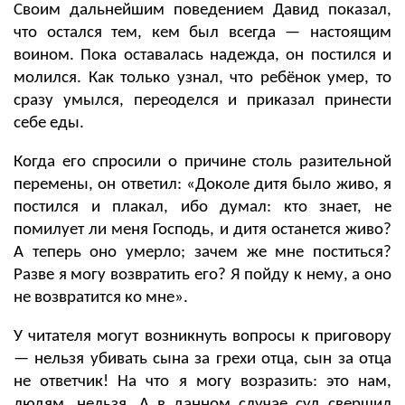
Своим дальнейшим поведением Давид показал,
что остался тем, кем был всегда
—
настоящим
воином. Пока оставалась надежда, он постился и
молился. Как только узнал, что ребёнок умер, то
сразу умылся, переоделся и приказал принести
себе еды.
Когда его спросили о причине столь разительной
перемены, он ответил: «Доколе дитя было живо, я
постился и плакал, ибо думал: кто знает, не
помилует ли меня Господь, и дитя останется живо?
А теперь оно умерло; зачем же мне поститься?
Разве я могу возвратить его? Я пойду к нему, а оно
не возвратится ко мне».
У читателя могут возникнуть вопросы к приговору
—
нельзя убивать сына за грехи отца, сын за отца
не ответчик! На что я могу возразить: это нам,
людям, нельзя. А в данном случае суд свершил