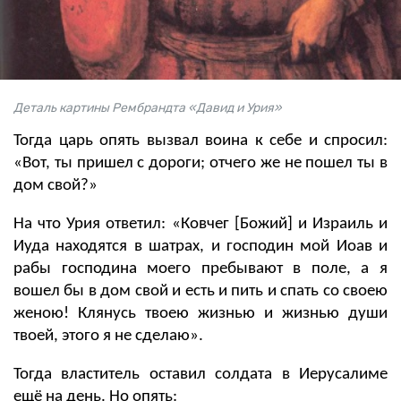
Деталь картины Рембрандта «Давид и Урия»
Тогда царь опять вызвал воина к себе и спросил:
«Вот, ты пришел с дороги; отчего же не пошел ты в
дом свой?»
На что Урия ответил: «Ковчег [Божий] и Израиль и
Иуда находятся в шатрах, и господин мой Иоав и
рабы господина моего пребывают в поле, а я
вошел бы в дом свой и есть и пить и спать со своею
женою! Клянусь твоею жизнью и жизнью души
твоей, этого я не сделаю».
Тогда властитель оставил солдата в Иерусалиме
ещё на день. Но опять: