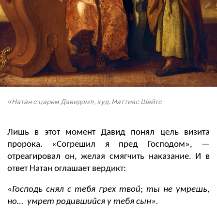
«Натан с царем Давидом», худ. Маттиас Шейтс
Лишь в этот момент Давид понял цель визита
пророка. «Согрешил я пред Господом»,
—
отреагировал он, желая смягчить наказание. И в
ответ Натан оглашает вердикт:
«Господь снял с тебя грех твой
;
ты не умрешь,
но… умрет родившийся у тебя сын».