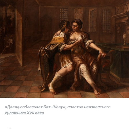
«Давид соблазняет Бат-Шеву», полотно неизвестного
художника XVII века