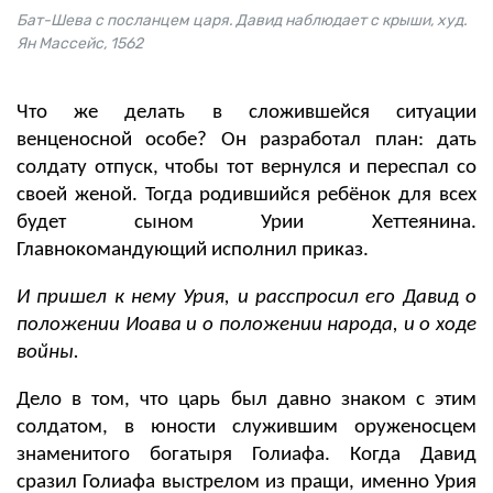
Бат-Шева с посланцем царя. Давид наблюдает с крыши, худ.
Ян Массейс, 1562
Что же делать в сложившейся ситуации
венценосной особе? Он разработал
план: дать
солдату отпуск, чтобы тот вернулся и переспал со
своей женой. Тогда родившийся ребёнок для всех
будет сыном Урии Хеттеянина.
Главнокомандующий исполнил приказ.
И пришел к нему Урия, и расспросил
его
Давид о
положении Иоава и о положении народа, и о ходе
войны.
Дело в том, что царь был давно знаком с этим
солдатом, в юности служившим оруженосцем
знаменитого богатыря Голиафа. Когда Давид
сразил Голиафа выстрелом из пращи, именно Урия