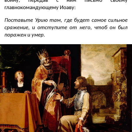
войну, передав с ним письмо своему
главнокомандующему Иоаву:
Поставьте Урию там, где
будет
самое сильное
сражение, и отступите от него, чтоб он был
поражен и умер.