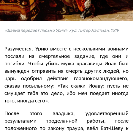
«Давид передает письмо Урии», худ. Питер Ластман, 1619
Разумеется, Урию вместе с несколькими воинами
послали на смертельное задание, где они и
погибли. Чтобы убить мужа красавицы Иоав
был
вынужден отправить на смерть других людей, но
царь одобрил действия главнокомандующего,
сказав посыльному: «Так скажи Иоаву: пусть не
смущает тебя это дело, ибо меч поедает иногда
того, иногда сего».
После этого владыка, удовлетворённый
результатами проделанной работы, после
положенного по закону траура, ввёл Бат-Шеву к