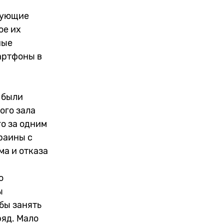
ирующие
ое их
ные
артфоны в
 были
ого зала
о за одним
раины с
ма и отказа
о
ы
бы занять
ряд. Мало