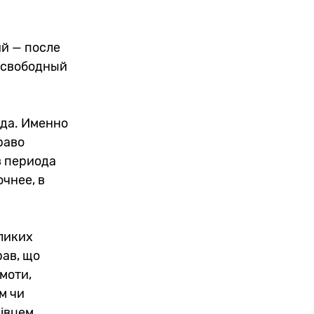
й — после
в свободный
ода. Именно
раво
в периода
очнее, в
ликих
рав, що
амоти,
м чи
івцем,