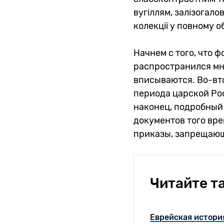
вугіллям, залізогало
колекції у повному об
Начнем с того, что ф
распространился мн
вписываются. Во-вт
периода царской Рос
наконец, подробный
документов того вре
приказы, запрещающ
Читайте т
Еврейская история