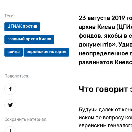
Теги:
23 августа 2019 
архив Киева (ЦГИ
ЦГИАК против
фондов, якобы в 
главный архив Киева
документів». Уди
война
еврейская история
неопределенное в
раввинатов Киевс
Поделиться:
Что говорит 
Будучи далек от кон
иском по вопросу к
Сохранить материал:
еврейским генеалого