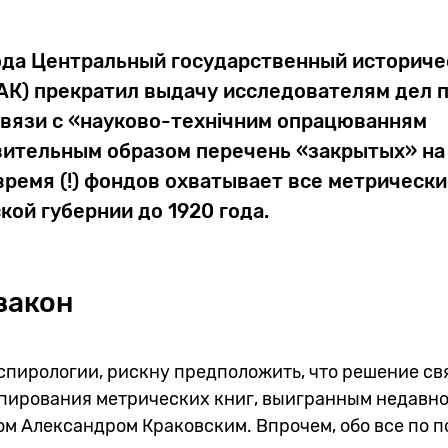
года Центральный государственный историче
АК) прекратил выдачу исследователям дел п
связи с «науково-технічним опрацюванням
вительным образом перечень «закрытых» на
ремя (!) фондов охватывает все метрически
кой губернии до 1920 года.
закон
спирологии, рискну предположить, что решение св
опирования метрических книг, выигранным недавно
м Александром Краковским. Впрочем, обо все по п