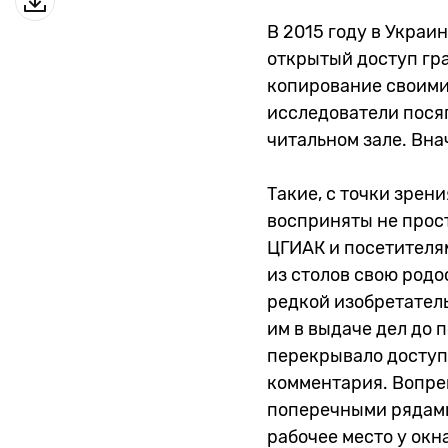
В 2015 году в Укра
открытый доступ гр
копирование своими
исследователи посяг
читальном зале. Внач
Такие, с точки зрен
восприняты не прос
ЦГИАК и посетителям
из столов свою родо
редкой изобретатель
им в выдаче дел до 
перекрывало доступ 
комментария. Вопре
поперечными рядами,
рабочее место у окн