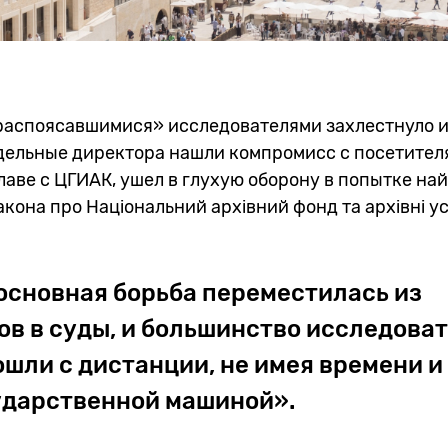
распоясавшимися» исследователями захлестнуло и
дельные директора нашли компромисс с посетителя
главе с ЦГИАК, ушел в глухую оборону в попытке на
кона про Національний архівний фонд та архівні у
основная борьба переместилась из
ов в суды, и большинство исследова
ошли с дистанции, не имея времени и
сударственной машиной».