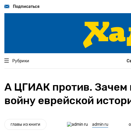
Перейти
к
Подписаться
основному
содержанию
Рубрики
С
А ЦГИАК против. Зачем
войну еврейской истор
главы из книги
admin ru
о