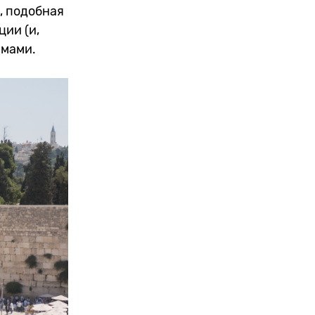
, подобная
ии (и,
рмами.