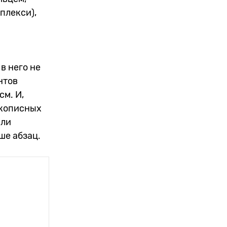
мплекси),
в него не
нтов
см. И,
укописных
или
ше абзац.