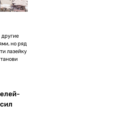
 другие
ми, но ряд
йти лазейку
станови
телей-
 сил