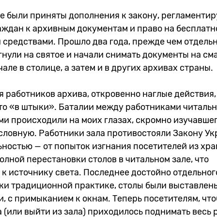
ине были приняты дополнения к закону, регламент
аждан к архивным документам и право на бесплатн
 средствами. Прошло два года, прежде чем отдель
нули на святое и начали снимать документы на см
але в столице, а затем и в других архивах страны.
ия работников архива, откровенно наглые действия,
то «в штыки». Баталии между работниками читальн
и происходили на моих глазах, скромно изучавшег
словную. Работники зала противостояли Закону Ук
ностью — от попыток изгнания посетителей из хра
полной перестановки столов в читальном зале, что
к источнику света. Последнее достойно отдельног
ки традиционной практике, столы были выставлен
 с примыканием к окнам. Теперь посетителям, что
а (или выйти из зала) приходилось поднимать весь 