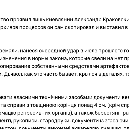
тво проявил лишь киевлянин Александр Краковски
архивов процессов он сам скопировал и выставил 
ремали, нанеся очередной удар в июле прошлого г
изменения в нормы закона, которые свели на нет п
копирование собственными средствами артефакто
Дьявол, как это часто бывает, крылся в деталях, т
ювати власними технічними засобами документи ве
 та справи з товщиною корінця понад 4 см. (крім сп
рмацію репресивних органів), а також берестяні гр
енті, рукописи, стародруки, документи із згасаючи
кстом, документи, виконані аквареллю, гуашшю, ол