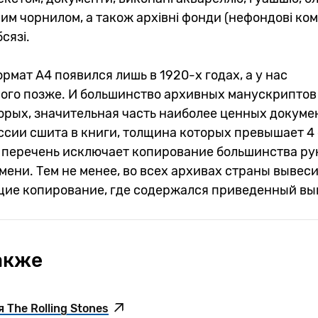
вим чорнилом, а також архівні фонди (нефондові ко
сязі.
ормат А4 появился лишь в 1920-х годах, а у нас
ого позже. И большинство архивных манускриптов 
орых, значительная часть наиболее ценных докуме
сии сшита в книги, толщина которых превышает 4 
 перечень исключает копирование большинства р
мени. Тем не менее, во всех архивах страны вывес
ие копирование, где содержался приведенный вы
акже
 The Rolling Stones