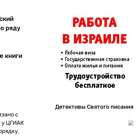
ский
о ряду
е книги
Детективы Святого писания
язано с
 у ЦГИАК
орядку.