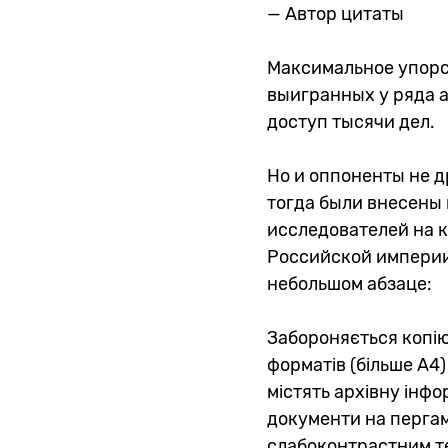
— Автор цитаты
Максимальное упорс
выигранных у ряда 
доступ тысячи дел.
Но и оппоненты не д
тогда были внесены 
исследователей на 
Российской империи. 
небольшом абзаце:
Забороняється копі
форматів (більше А4)
містять архівну інфо
документи на пергам
слабоконтрастним те