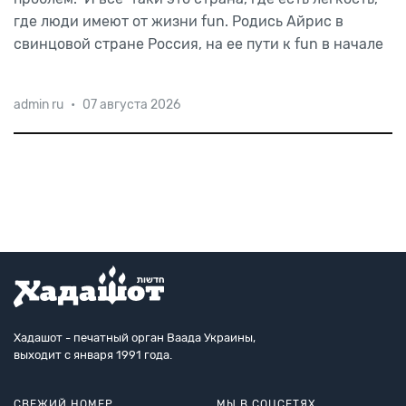
где
люди
имеют
от
жизни
fun.
Родись
Айрис
в
свинцовой
стране
Россия,
на
ее
пути
к
fun
в
начале
admin ru
•
07 августа 2026
Хадашот - печатный орган Ваада Украины,
выходит с января 1991 года.
СВЕЖИЙ НОМЕР
МЫ В СОЦСЕТЯХ