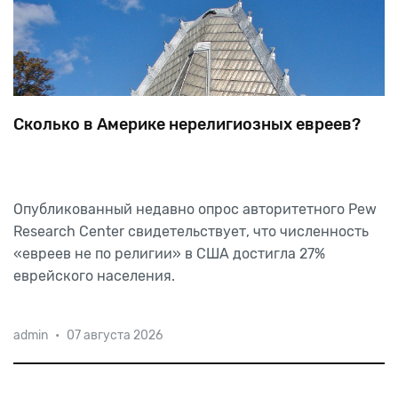
Сколько в Америке нерелигиозных евреев?
Опубликованный
недавно
опрос
авторитетного
Pew
Research
Center
свидетельствует,
что
численность
«евреев
не
по
религии»
в
США
достигла
27%
еврейского
населения.
admin
•
07 августа 2026