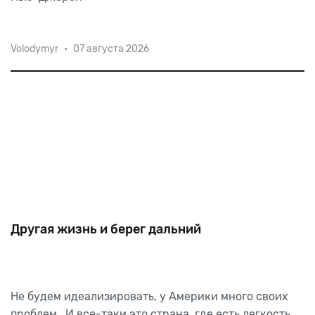
Volodymyr
•
07 августа 2026
Другая жизнь и берег дальний
Не
будем
идеализировать,
у
Америки
много
своих
проблем.
И
все-таки
это
страна,
где
есть
легкость,