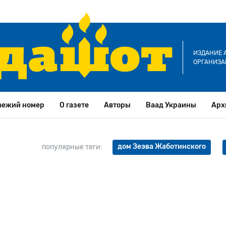
ИЗДАНИЕ 
ОРГАНИЗА
вежий номер
О газете
Авторы
Ваад Украины
Арх
дом Зеэва Жаботинского
популярные теги: