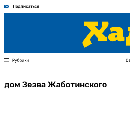
Перейти
к
Подписаться
основному
содержанию
Рубрики
С
дом Зеэва Жаботинского