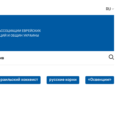
RU
АССОЦИАЦИИ ЕВРЕЙСКИХ
ЦИЙ И ОБЩИН УКРАИНЫ
ив
зраильский хоккеист
русские корни
«Освенцим»