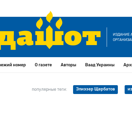
ИЗДАНИЕ 
ОРГАНИЗА
вежий номер
О газете
Авторы
Ваад Украины
Арх
Элиэзер Щербатов
и
популярные теги: