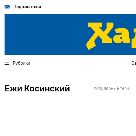
Перейти
к
Подписаться
основному
содержанию
Рубрики
С
Ежи Косинский
популярные теги: