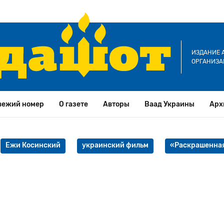
ИЗДАНИЕ 
ОРГАНИЗА
вежий номер
О газете
Авторы
Ваад Украины
Арх
Ежи Косинский
украинский фильм
«Раскрашенная