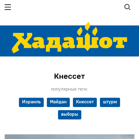
Перейти к основному содержанию
Кнессет
популярные теги:
Израиль
Майдан
Кнессет
штурм
выборы