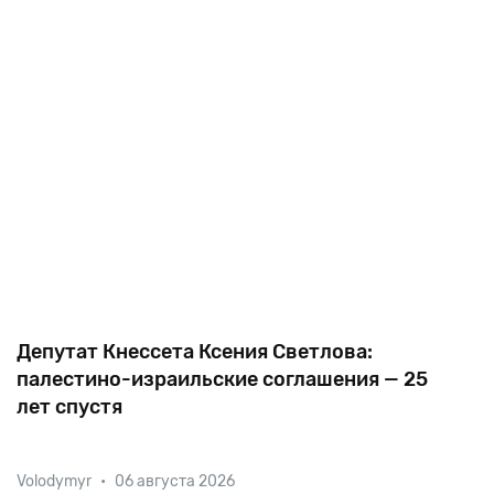
Депутат Кнессета Ксения Светлова:
палестино-израильские соглашения — 25
лет спустя
25 лет назад в Вашингтоне Ицхак Рабин и Ясер
Volodymyr
•
06 августа 2026
Арафат подписали Норвежские соглашения,