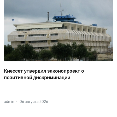
Кнессет утвердил законопроект о
позитивной дискриминации
На
сегодняшний
день
арабы
составляют
примерно
admin
•
06 августа 2026
20%
населения,
но
среди
служащих
государственных
компаний
их
доля
не
превышает
1,5%.