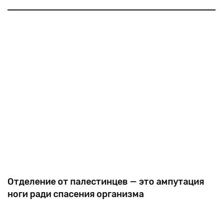
которые должны были стать первым этапом на пути к
окончанию арабо-израильского конфликта.
Отменять этот договор н
Отделение от палестинцев — это ампутация
ноги ради спасения организма