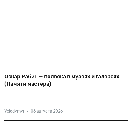
Оскар Рабин — полвека в музеях и галереях
(Памяти мастера)
Несколько дней назад скончался выдающийся
Volodymyr
•
06 августа 2026
художник-нонконформист, организатор знаменитой
«Бульдозерной выставки» Оскар Рабин. Памяти
мастера — наш материал 2015 года к полувековому