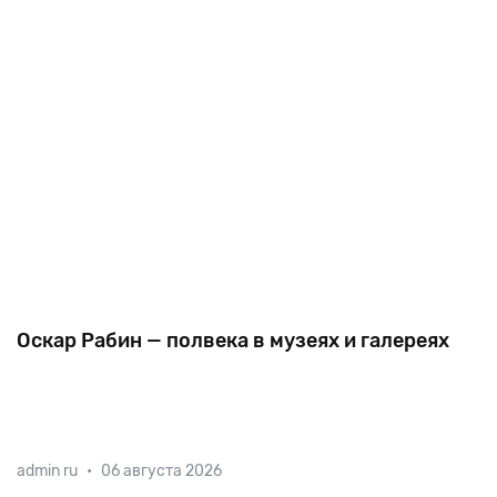
юбилею
Оскар Рабин — полвека в музеях и галереях
50 лет назад в Лондоне прошла первая
admin ru
•
06 августа 2026
персональная выставка выдающегося русско-