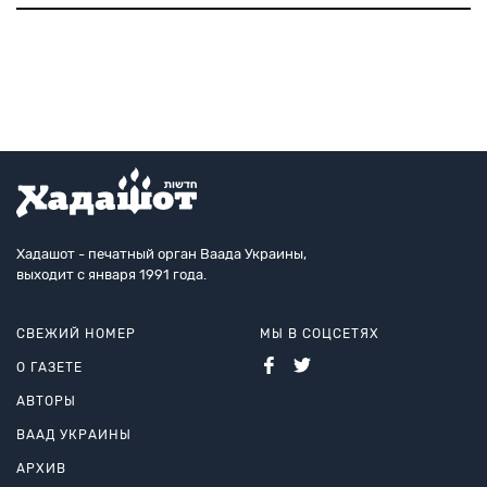
еврейского художника Оскара Рабина. Необычную
выставку, прошедшую в отсутствие
автора, организовал известный искусствове
Хадашот - печатный орган Ваада Украины,
выходит с января 1991 года.
СВЕЖИЙ НОМЕР
МЫ В СОЦСЕТЯХ
О ГАЗЕТЕ
АВТОРЫ
ВААД УКРАИНЫ
АРХИВ