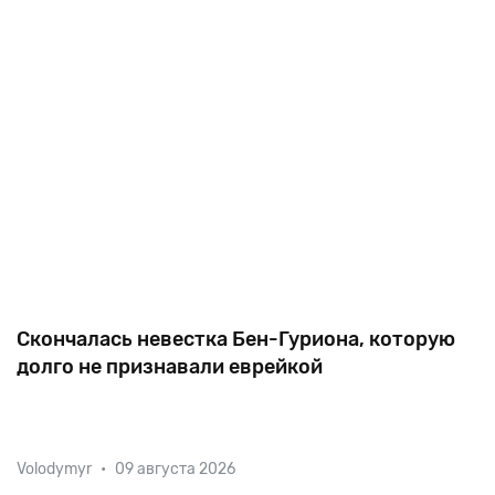
угнетающая, насилующая их и не дающая им пра
Скончалась невестка Бен-Гуриона, которую
долго не признавали еврейкой
Мэри Бен-Гурион, принявшая иудаизм ради сына
Volodymyr
•
09 августа 2026
первого главы правительства Израиля, скончалась в