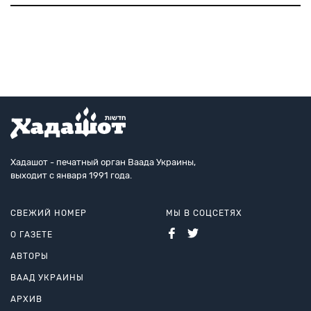
возрасте 94 лет. В свое время история этой любви
оказалась в центре всеобщего внимания. Амос
Бен-Гурион, слу
Хадашот - печатный орган Ваада Украины,
выходит с января 1991 года.
СВЕЖИЙ НОМЕР
МЫ В СОЦСЕТЯХ
О ГАЗЕТЕ
АВТОРЫ
ВААД УКРАИНЫ
АРХИВ