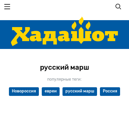
Перейти
к
основному
содержанию
русский марш
популярные теги:
Новороссия
евреи
русский марш
Россия