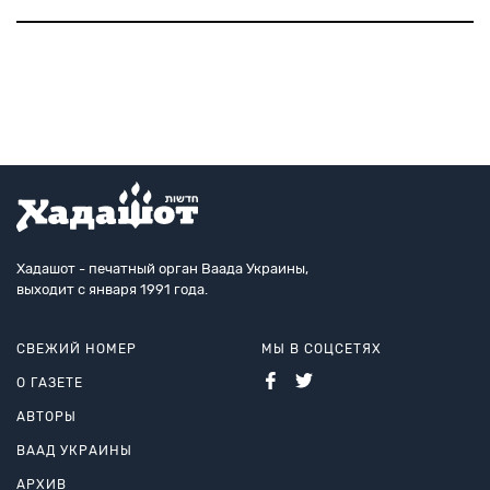
заряжаться по пути следования, пройдет
тестирование через несколько недель. Технология
Wireless
от Electreon
Хадашот - печатный орган Ваада Украины,
выходит с января 1991 года.
СВЕЖИЙ НОМЕР
МЫ В СОЦСЕТЯХ
О ГАЗЕТЕ
АВТОРЫ
ВААД УКРАИНЫ
АРХИВ