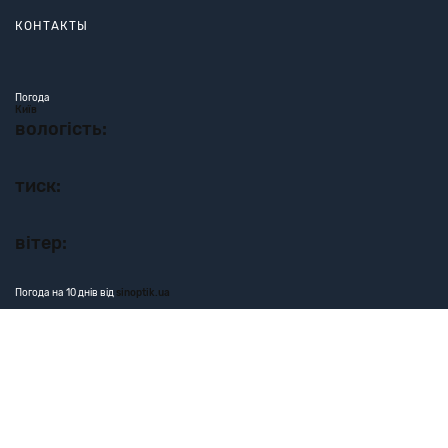
КОНТАКТЫ
Погода
Київ
вологість:
тиск:
вітер:
Погода на 10 днів від
sinoptik.ua
Все права защищены © 2020 Хадашот © 2026 Hadashot
Developed by
Infopulse