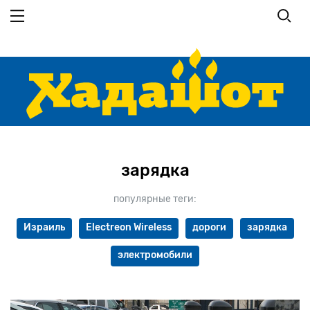
Перейти к основному содержанию
зарядка
популярные теги:
Израиль
Electreon Wireless
дороги
зарядка
электромобили