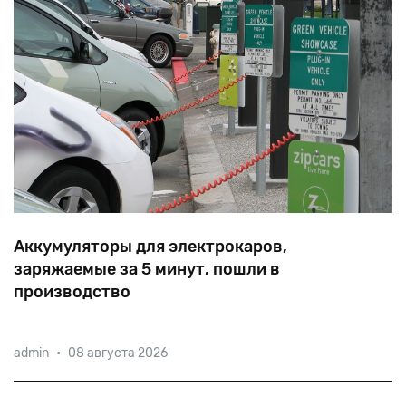
Аккумуляторы для электрокаров,
заряжаемые за 5 минут, пошли в
производство
Ноу-хау представила израильская компания
admin
•
08 августа 2026
StoreDot, один из учредителей которой —
репатриант из бывшего СССР, отец «флэшки»,
профессор Семен Лицин. Над аккумуляторами для