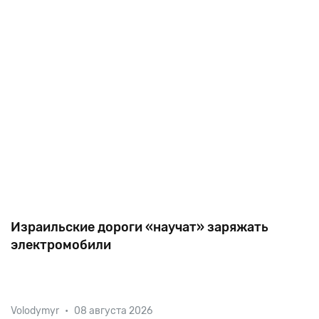
электрокаров команда StoreDot
работала несколько л
Израильские дороги «научат» заряжать
электромобили
Первый участок дороги с магнитными катушками,
Volodymyr
•
08 августа 2026
позволяющий транспорту с электродвигателями