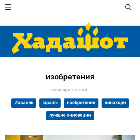
Перейти к основному содержанию
изобретения
популярные теги:
Израиль
Ізраїль
изобретения
винаходи
лучшие инновации