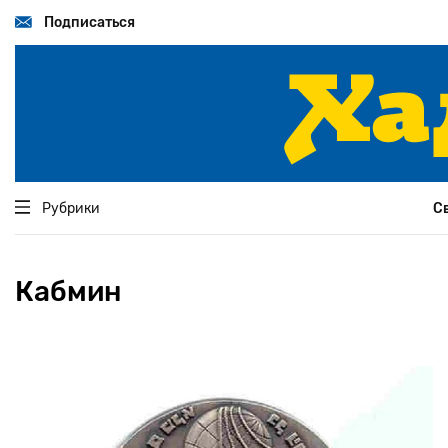
Перейти
к
Подписаться
основному
содержанию
Рубрики
С
Кабмин