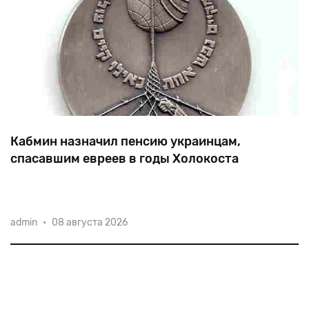
Кабмин назначил пенсию украинцам,
спасавшим евреев в годы Холокоста
26 гражданам Украины были назначены
admin
•
08 августа 2026
пожизненные государственные стипендии в
размере трех прожиточных минимумов для лиц,
утративших трудоспособность (то есть, чуть более
ежемесячно).
5500 грн.