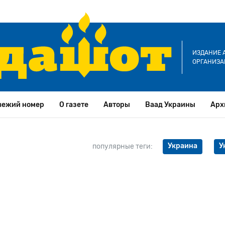
ИЗДАНИЕ 
ОРГАНИЗА
вежий номер
О газете
Авторы
Ваад Украины
Арх
Украина
У
популярные теги: