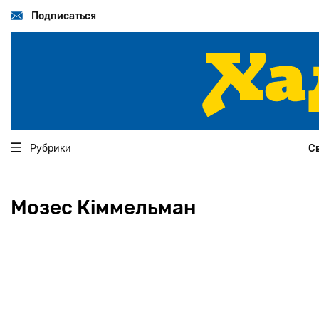
Перейти
к
Подписаться
основному
содержанию
Рубрики
С
Мозес Кіммельман