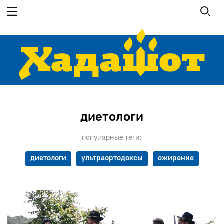
Перейти
к
основному
содержанию
диетологи
популярные теги:
диетологи
ультраортодоксы
ожирение