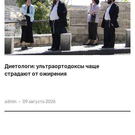
Диетологи: ультраортодоксы чаще
страдают от ожирения
Команды
исследователей
из
университета
Лидса
и
admin
•
09 августа 2026
Бар-Илана
проанализировали
специфику
питания
харедим.
Их
вывод?
В
этой
среде
выше
уровень
ожирения,
анемии
и
диабета.