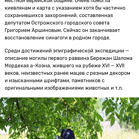
местной еврейской общине. Очень помогла
киевлянам и карта с указанием хотя бы частично
сохранившихся захоронений, составленная
депутатом Острожского городского совета
Григорием Аршиновым. Сейчас он заканчивает
восстановление синагоги в родном городе.
Среди достижений эпиграфической экспедиции —
описание могилы первого раввина Бережан Шалома
Мордехая а-Коэна, жившего на рубеже XVI — XVII
веков, неизвестных ранее мацев
с
резным декором
и изысканными шрифтами, памятников с
оригинальными изображениями животных и т.п.