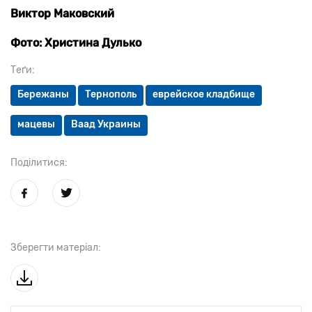
Виктор Маковский
Фото: Христина Дулько
Теґи:
Бережаны
Тернополь
еврейское кладбище
мацевы
Ваад Украины
Поділитися:
Зберегти матеріал: