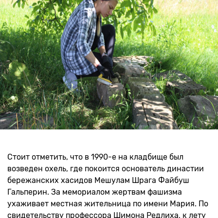
Стоит отметить, что в 1990-е на кладбище был
возведен охель, где покоится основатель династии
бережанских хасидов Мешулам Шрага Файбуш
Гальперин. За мемориалом жертвам фашизма
ухаживает местная жительница по имени Мария. По
свидетельству профессора Шимона Редлиха, к лету