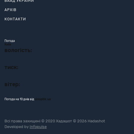
ВААД УКРАЇНИ
АРХІВ
КОНТАКТИ
Погода
Київ
вологість:
тиск:
вітер:
Погода на 10 днів від
sinoptik.ua
Всі права захищені © 2020 Хадашот © 2026 Hadashot
Developed by
Infopulse