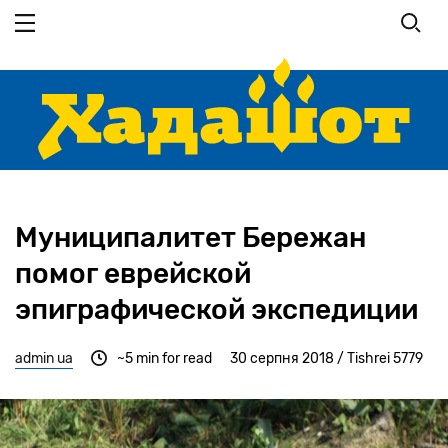
Перейти
до
основного
вмісту
Муниципалитет Бережан
помог еврейской
эпиграфической экспедиции
admin ua
~5 min for read
30 серпня 2018 / Tishrei 5779