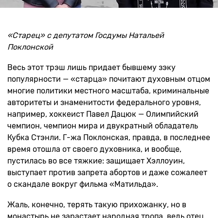
«Старец» с депутатом Госдумы Натальей
Поклонской
Весь этот трэш лишь придает бывшему зэку
популярности — «старца» почитают духовным отцом
многие политики местного масштаба, криминальные
авторитеты и знаменитости федерального уровня,
например, хоккеист Павел Дацюк — Олимпийский
чемпион, чемпион мира и двукратный обладатель
Кубка Стэнли. Г-жа Поклонская, правда, в последнее
время отошла от своего духовника, и вообще,
пустилась во все тяжкие: защищает Хэллоуин,
выступает против запрета абортов и даже сожалеет
о скандале вокруг фильма «Матильда».
Жаль, конечно, терять такую прихожанку, но в
монастырь не зарастает народная тропа, ведь отец