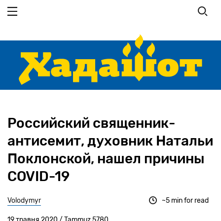
Перейти до основного вмісту
Российский священник-
антисемит, духовник Натальи
Поклонской, нашел причины
COVID-19
Volodymyr
~5 min for read
19 травня 2020 / Tammuz 5780