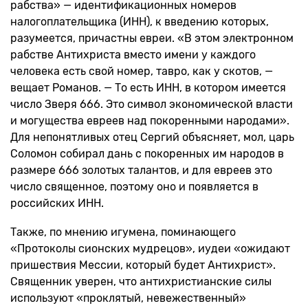
рабства» — идентификационных номеров
налогоплательщика (ИНН), к введению которых,
разумеется, причастны евреи. «В этом электронном
рабстве Антихриста вместо имени у каждого
человека есть свой номер, тавро, как у скотов, —
вещает Романов. — То есть ИНН, в котором имеется
число Зверя 666. Это символ экономической власти
и могущества евреев над покоренными народами».
Для непонятливых отец Сергий объясняет, мол, царь
Соломон собирал дань с покоренных им народов в
размере 666 золотых талантов, и для евреев это
число священное, поэтому оно и появляется в
российских ИНН.
Также, по мнению игумена, поминающего
«Протоколы сионских мудрецов», иудеи «ожидают
пришествия Мессии, который будет Антихрист».
Священник уверен, что антихристианские силы
используют «проклятый, невежественный»