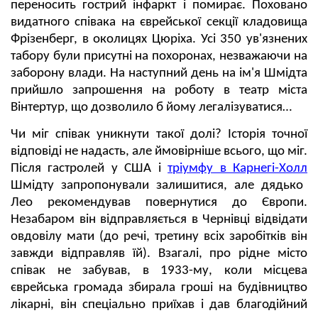
переносить гострий інфаркт і помирає. Поховано
видатного співака на єврейської секції кладовища
Фрізенберг, в околицях Цюріха. Усі 350 ув'язнених
табору були присутні на похоронах, незважаючи на
заборону влади. На наступний день на ім'я Шмідта
прийшло запрошення на роботу в театр міста
Вінтертур, що дозволило б йому легалізуватися…
Чи міг співак уникнути такої долі? Історія точної
відповіді не надасть, але ймовірніше всього, що міг.
Після гастролей у США і
тріумфу в Карнегі-Холл
Шмідту запропонували залишитися, але дядько
Лео рекомендував повернутися до Європи.
Незабаром він відправляється в Чернівці відвідати
овдовілу мати (до речі, третину всіх заробітків він
завжди відправляв їй). Взагалі, про рідне місто
співак не забував, в 1933-му, коли місцева
єврейська громада збирала гроші на будівництво
лікарні, він спеціально приїхав і дав благодійний