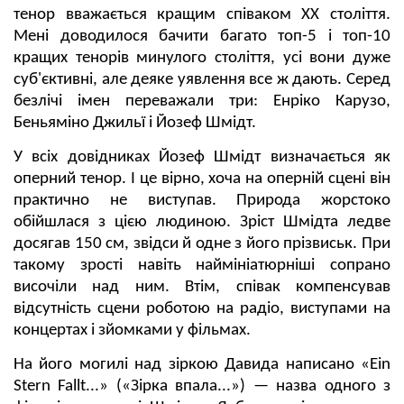
тенор вважається кращим співаком XX століття.
Мені доводилося бачити багато топ-5 і топ-10
кращих тенорів минулого століття, усі вони дуже
суб'єктивні, але деяке уявлення все ж дають. Серед
безлічі імен переважали три: Енріко Карузо,
Беньяміно Джильї і Йозеф Шмідт.
У всіх довідниках Йозеф Шмідт визначається як
оперний тенор. І це вірно, хоча на оперній сцені він
практично не виступав. Природа жорстоко
обійшлася з цією людиною. Зріст Шмідта ледве
досягав 150 см, звідси й одне з його прізвиськ. При
такому зрості навіть наймініатюрніші сопрано
височіли над ним. Втім, співак компенсував
відсутність сцени роботою на радіо, виступами на
концертах і зйомками у фільмах.
На його могилі над зіркою Давида написано «Ein
Stern Fallt...» («Зірка впала...») — назва одного з