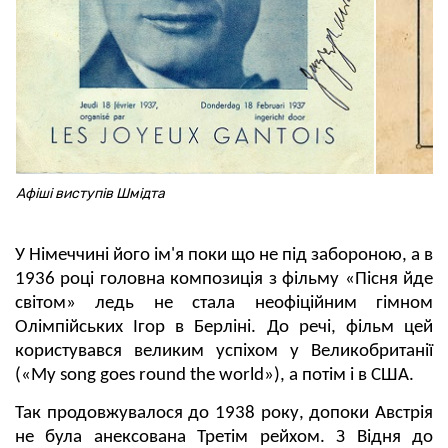
Афіші виступів Шмідта
У Німеччині його ім'я поки що не під забороною, а в
1936 році головна композиція з фільму «Пісня йде
світом» ледь не стала неофіційним гімном
Олімпійських Ігор в Берліні. До речі, фільм цей
користувався великим успіхом у Великобританії
(«My song goes round the world»), а потім і в США.
Так продовжувалося до 1938 року, допоки Австрія
не була анексована Третім рейхом. З Відня до