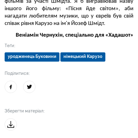
фільмів за участі Шмідта. Я б вигравіював назву
іншого його фільму: «Пісня йде світом», аби
нагадати любителям музики, що у євреїв був свій
співак рівня Карузо на ім'я Йозеф Шмідт.
Веніамін Чернухін, спеціально для «Хадашот»
Теґи:
уродженець Буковини
німецький Карузо
Поділитися:
Зберегти матеріал: