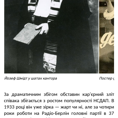
Йозеф Шмідт у шатах кантора
Постер філ
За драматичним збігом обставин кар'єрний зліт
співака збігається з ростом популярності НСДАП. В
1933 році він уже зірка — жарт чи ні, але за чотири
роки роботи на Радіо-Берлін головні партії в 37