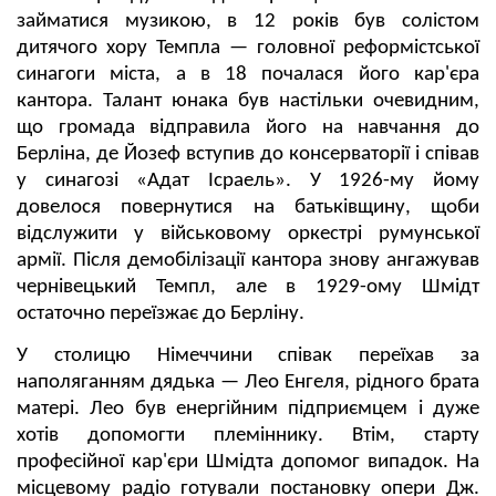
займатися музикою, в 12 років був солістом
дитячого хору Темпла — головної реформістської
синагоги міста, а в 18 почалася його кар'єра
кантора. Талант юнака був настільки очевидним,
що громада відправила його на навчання до
Берліна, де Йозеф вступив до консерваторії і співав
у синагозі «Адат Ісраель». У 1926-му йому
довелося повернутися на батьківщину, щоби
відслужити у військовому оркестрі румунської
армії. Після демобілізації кантора знову ангажував
чернівецький Темпл, але в 1929-ому Шмідт
остаточно переїзжає до Берліну.
У столицю Німеччини співак переїхав за
наполяганням дядька — Лео Енгеля, рідного брата
матері. Лео був енергійним підприємцем і дуже
хотів допомогти племіннику. Втім, старту
професійної кар'єри Шмідта допомог випадок. На
місцевому радіо готували постановку опери Дж.