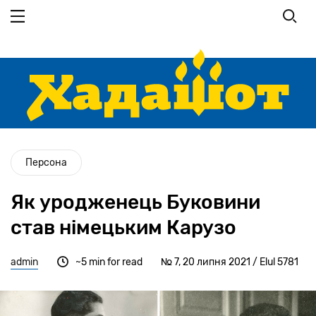
Перейти до основного вмісту
Персона
Як уродженець Буковини
став німецьким Карузо
admin
~5 min for read
№ 7, 20 липня 2021 / Elul 5781