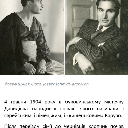
Йозеф Шмідт. Фото: josephschmidt-archiv.ch
4 травня 1904 року в буковинському містечку
Давидівка народився співак, якого називали і
єврейським, і німецьким, і «кишеньковим» Карузо.
Після переїзду сім'ї до Чернівців хлопчик почав