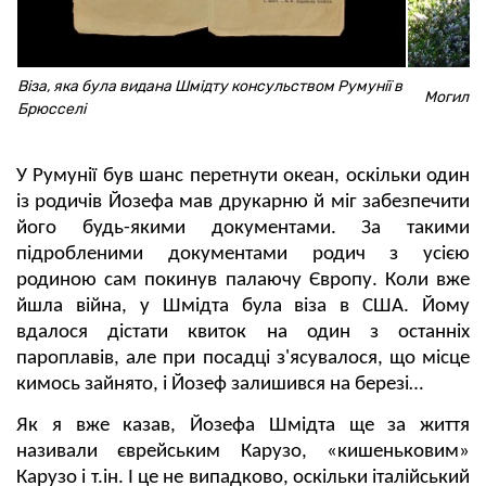
Віза, яка була видана Шмідту консульством Румунії в
Могила сп
Брюсселі
У Румунії був шанс перетнути океан, оскільки один
із родичів Йозефа мав друкарню й міг забезпечити
його будь-якими документами. За такими
підробленими документами родич з усією
родиною сам покинув палаючу Європу. Коли вже
йшла війна, у Шмідта була віза в США. Йому
вдалося дістати квиток на один з останніх
пароплавів, але при посадці з'ясувалося, що місце
кимось зайнято, і Йозеф залишився на березі…
Як я вже казав, Йозефа Шмідта ще за життя
називали єврейським Карузо, «кишеньковим»
Карузо і т.ін. І це не випадково, оскільки італійський