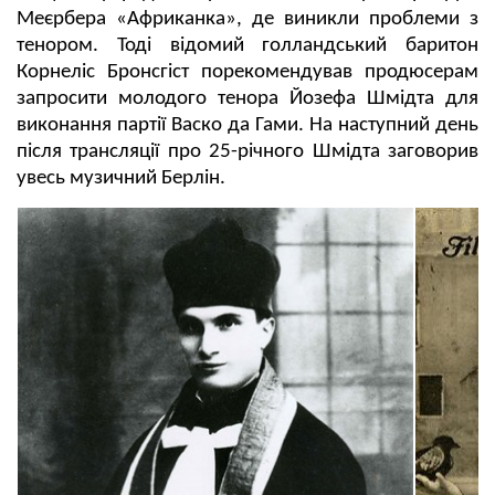
Меєрбера «Африканка», де виникли проблеми з
тенором. Тоді відомий голландський баритон
Корнеліс Бронсгіст порекомендував продюсерам
запросити молодого тенора Йозефа Шмідта для
виконання партії Васко да Гами. На наступний день
після трансляції про 25-річного Шмідта заговорив
увесь музичний Берлін.