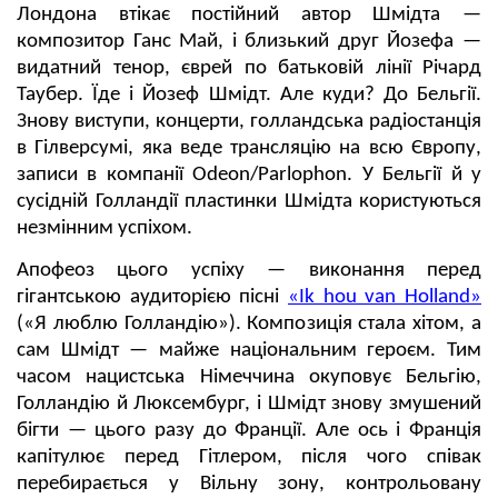
Лондона втікає постійний автор Шмідта —
композитор Ганс Май, і близький друг Йозефа —
видатний тенор, єврей по батьковій лінії Річард
Таубер. Їде і Йозеф Шмідт. Але куди? До Бельгії.
Знову виступи, концерти, голландська радіостанція
в Гілверсумі, яка веде трансляцію на всю Європу,
записи в компанії Odeon/Parlophon. У Бельгії й у
сусідній Голландії пластинки Шмідта користуються
незмінним успіхом.
Апофеоз цього успіху — виконання перед
гігантською аудиторією пісні
«Ik hou van Holland»
(«Я люблю Голландію»). Композиція стала хітом, а
сам Шмідт — майже національним героєм. Тим
часом нацистська Німеччина окуповує Бельгію,
Голландію й Люксембург, і Шмідт знову змушений
бігти — цього разу до Франції. Але ось і Франція
капітулює перед Гітлером, після чого співак
перебирається у Вільну зону, контрольовану