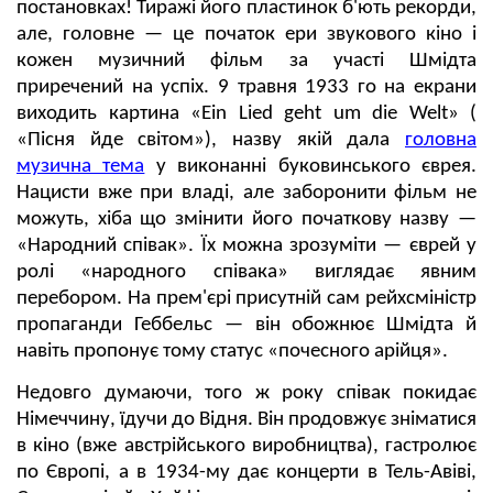
постановках! Тиражі його пластинок б'ють рекорди,
але, головне — це початок ери звукового кіно і
кожен музичний фільм за участі Шмідта
приречений на успіх. 9 травня 1933 го на екрани
виходить картина «Ein Lied geht um die Welt» (
«Пісня йде світом»), назву якій дала
головна
музична тема
у виконанні буковинського єврея.
Нацисти вже при владі, але заборонити фільм не
можуть, хіба що змінити його початкову назву —
«Народний співак». Їх можна зрозуміти — єврей у
ролі «народного співака» виглядає явним
перебором. На прем'єрі присутній сам рейхсміністр
пропаганди Геббельс — він обожнює Шмідта й
навіть пропонує тому статус «почесного арійця».
Недовго думаючи, того ж року співак покидає
Німеччину, їдучи до Відня. Він продовжує зніматися
в кіно (вже австрійського виробництва), гастролює
по Європі, а в 1934-му дає концерти в Тель-Авіві,