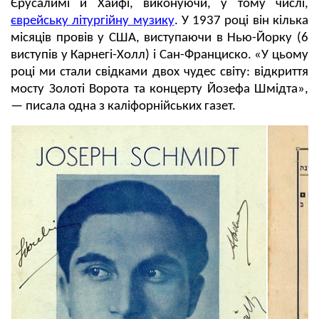
Єрусалимі й Хайфі, виконуючи, у тому числі,
єврейську літургійну музику
. У 1937 році він кілька
місяців провів у США, виступаючи в Нью-Йорку (6
виступів у Карнегі-Холл) і Сан-Франциско. «У цьому
році ми стали свідками двох чудес світу: відкриття
мосту Золоті Ворота та концерту Йозефа Шмідта»,
— писала одна з каліфорнійських газет.