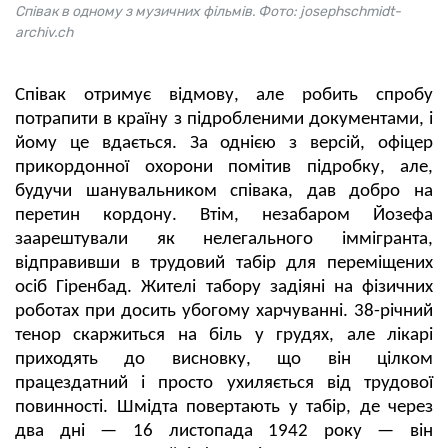
Співак в одному з музичних фільмів. Фото: josephschmidt-
archiv.ch
Співак отримує відмову, але робить спробу
потрапити в країну з підробленими документами, і
йому це вдається. За однією з версій, офіцер
прикордонної охорони помітив підробку, але,
будучи шанувальником співака, дав добро на
перетин кордону. Втім, незабаром Йозефа
заарештували як нелегального іммігранта,
відправивши в трудовий табір для переміщених
осіб Гіренбад. Жителі табору задіяні на фізичних
роботах при досить убогому харчуванні. 38-річний
тенор скаржиться на біль у грудях, але лікарі
приходять до висновку, що він цілком
працездатний і просто ухиляється від трудової
повинності. Шмідта повертають у табір, де через
два дні — 16 листопада 1942 року — він