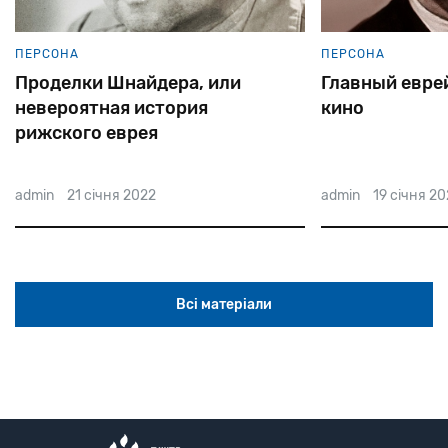
ПЕРСОНА
ПЕРСОНА
Главный еврей советского
Как еврей
кино
оказался
admin
19 січня 2022
admin
21 сі
Всі матеріали