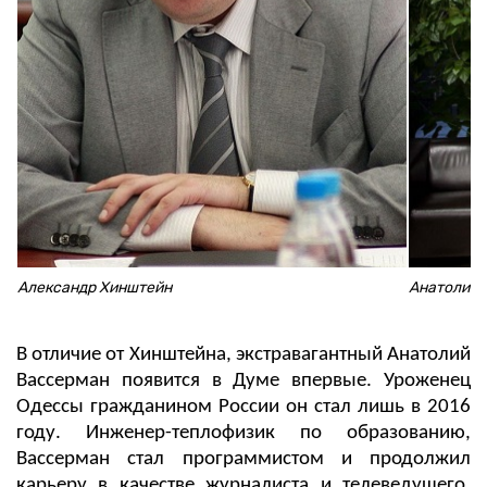
Александр Хинштейн
Анатолий 
В отличие от Хинштейна, экстравагантный Анатолий
Вассерман появится в Думе впервые. Уроженец
Одессы гражданином России он стал лишь в 2016
году. Инженер-теплофизик по образованию,
Вассерман стал программистом и продолжил
карьеру в качестве журналиста и телеведущего.