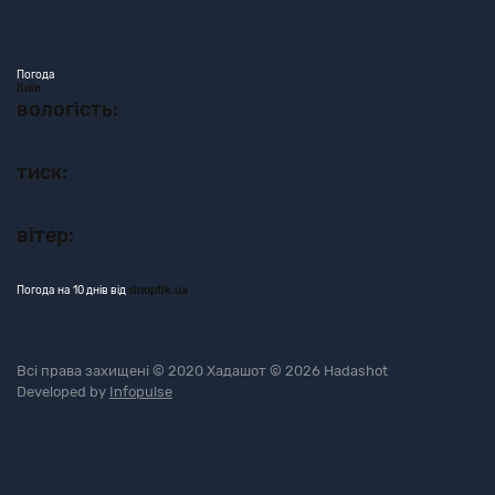
Погода
Київ
вологість:
тиск:
вітер:
Погода на 10 днів від
sinoptik.ua
Всі права захищені © 2020 Хадашот © 2026 Hadashot
Developed by
Infopulse