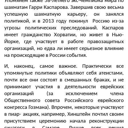
Упомянем также 58-летнего экс-чемпиона мира по
шахматам Гарри Каспарова. Завершив свою весьма
успешную шахматную карьеру, он занялся
политикой, и в 2013 году покинул Россию из-за
угрозы политических преследований. Каспаров
имеет гражданство Хорватии, но живет в Нью-
Йорке, где участвует в работе правозащитных
организаций, но едва ли имеет серьезное влияние
на происходящие в России события.
И, наконец, самое важное. Практически все
упомянутые политики объявляют себя атеистами,
почти все они состоят в смешанных браках, и не
принимают участия в деятельности еврейских
организаций (за исключением члена
Общественного совета Российского еврейского
конгресса Гозмана). Впрочем, некоторые участвуют
в пиар- акциях, например, Хинштейн почтил своим
присутствием церемонию начала реконструкции