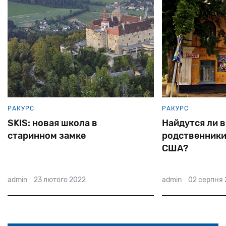
РАКУРС
РАКУРС
Найдутся ли в Переяславе
Владимир Кор
родственники госсекретаря
еврейский за
США?
admin
02 серпня 2022
admin
17 грудня 