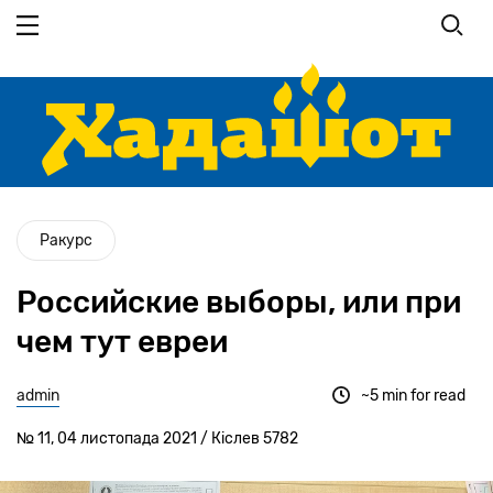
Перейти
до
основного
вмісту
Ракурс
Российские выборы, или при
чем тут евреи
admin
~5 min for read
№ 11, 04 листопада 2021 / Кіслев 5782