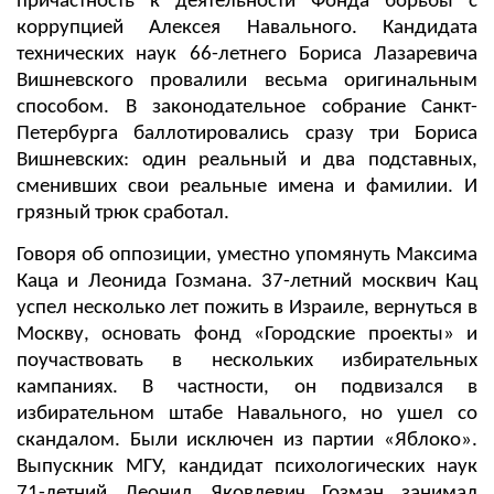
причастность к деятельности Фонда борьбы с
коррупцией Алексея Навального. Кандидата
технических наук 66-летнего Бориса Лазаревича
Вишневского провалили весьма оригинальным
способом. В законодательное собрание Санкт-
Петербурга баллотировались сразу три Бориса
Вишневских: один реальный и два подставных,
сменивших свои реальные имена и фамилии. И
грязный трюк сработал.
Говоря об оппозиции, уместно упомянуть Максима
Каца и Леонида Гозмана. 37-летний москвич Кац
успел несколько лет пожить в Израиле, вернуться в
Москву, основать фонд «Городские проекты» и
поучаствовать в нескольких избирательных
кампаниях. В частности, он подвизался в
избирательном штабе Навального, но ушел со
скандалом. Были исключен из партии «Яблоко».
Выпускник МГУ, кандидат психологических наук
71-летний Леонид Яковлевич Гозман занимал