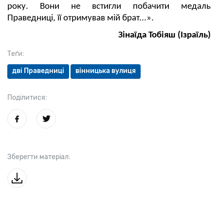
року. Вони не встигли побачити медаль
Праведниці, її отримував мій брат...».
Зінаїда Тобіяш (Ізраїль)
Теґи:
дві Праведниці
вінницька вулиця
Поділитися:
Зберегти матеріал: