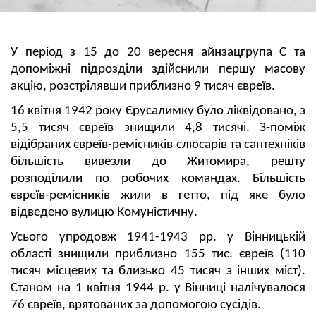
У період з 15 до 20 вересня айнзацгрупа С та
допоміжні підрозділи здійснили першу масову
акцію, розстрілявши приблизно 9 тисяч євреїв.
16 квітня 1942 року Єрусалимку було ліквідовано, з
5,5 тисяч євреїв знищили 4,8 тисячі. З-поміж
відібраних євреїв-ремісників слюсарів та сантехніків
більшість вивезли до Житомира, решту
розподілили по робочих командах. Більшість
євреїв-ремісників жили в гетто, під яке було
відведено вулицю Комуністичну.
Усього упродовж 1941-1943 рр. у Вінницькій
області знищили приблизно 155 тис. євреїв (110
тисяч місцевих та близько 45 тисяч з інших міст).
Станом на 1 квітня 1944 р. у Вінниці налічувалося
76 євреїв, врятованих за допомогою сусідів.