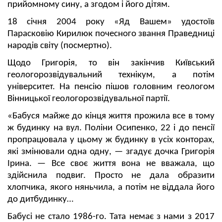
прийомному сину, а згодом і його дітям.
18 січня 2004 року «Яд Вашем» удостоїв
Парасковію Кирилюк почесного звання Праведниці
народів світу (посмертно).
Щодо Григорія, то він закінчив Київський
геологорозвідувальний технікум, а потім
університет. На пенсію пішов головним геологом
Вінницької геологорозвідувальної партії.
«Бабуся майже до кінця життя прожила все в тому
ж будинку на вул. Поліни Осипенко, 22 і до пенсії
пропрацювала у цьому ж будинку в усіх конторах,
які змінювали одна одну, — згадує дочка Григорія
Ірина. — Все своє життя вона не вважала, що
здійснила подвиг. Просто не дала образити
хлопчика, якого няньчила, а потім не віддала його
до дитбудинку…
Бабусі не стало 1986-го. Тата немає з нами з 2017