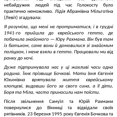
небайдужих людей під час Голокосту було
практично неможливо. Лідія Абрамівна Мільготіна
(Левіт) згадувала:
Я розуміла, що мені не протриматися, і в грудні
1941-го прийшла до єврейського гетто, де
побачила знайомого — Юру Рахмана. Він був там
із батьком, саме вони й домовилися зі знайомим
поліцаєм, і мене взяли в гетто. Працювали ми від
ранку до ночі.
Дуже підтримувала нас у ці жахливі часи одна
родина. Їхнє прізвище Бочкові. Мати їхня Євгенія
Юхимівна врятувала життя єврейському
хлопцеві, видавши його за свого сина, а її діти,
Боря та Міла, часто приносили нам поїсти.
Після звільнення Самуїл та Юрій Рахмани
повернулися до Вінниці та відвідали своїх
рятівників. 23 березня 1995 року Євгенія Бочкова та