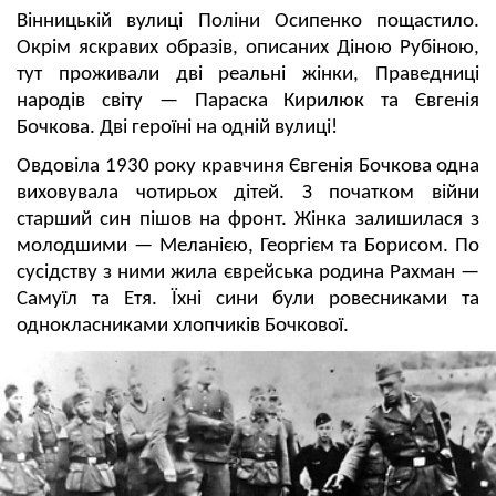
Вінницькій вулиці Поліни Осипенко пощастило.
Окрім яскравих образів, описаних Діною Рубіною,
тут проживали дві реальні жінки, Праведниці
народів світу — Параска Кирилюк та Євгенія
Бочкова. Дві героїні на одній вулиці!
Овдовіла 1930 року кравчиня Євгенія Бочкова одна
виховувала чотирьох дітей. З початком війни
старший син пішов на фронт. Жінка залишилася з
молодшими — Меланією, Георгієм та Борисом. По
сусідству з ними жила єврейська родина Рахман —
Самуїл та Етя. Їхні сини були ровесниками та
однокласниками хлопчиків Бочкової.