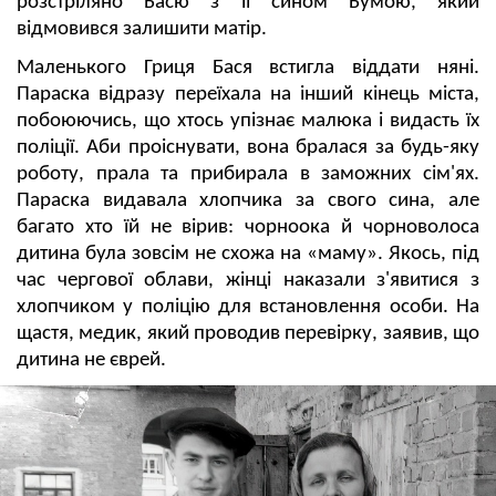
розстріляно Басю з її сином Бумою, який
відмовився залишити матір.
Маленького Гриця Бася встигла віддати няні.
Параска відразу переїхала на інший кінець міста,
побоюючись, що хтось упізнає малюка і видасть їх
поліції. Аби проіснувати, вона бралася за будь-яку
роботу, прала та прибирала в заможних сім'ях.
Параска видавала хлопчика за свого сина, але
багато хто їй не вірив: чорноока й чорноволоса
дитина була зовсім не схожа на «маму». Якось, під
час чергової облави, жінці наказали з'явитися з
хлопчиком у поліцію для встановлення особи. На
щастя, медик, який проводив перевірку, заявив, що
дитина не єврей.