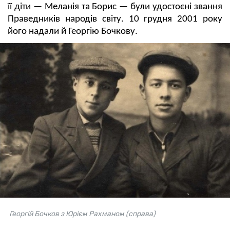
її діти — Меланія та Борис — були удостоєні звання
Праведників народів світу. 10 грудня 2001 року
його надали й Георгію Бочкову.
Георгій Бочков з Юрієм Рахманом (справа)