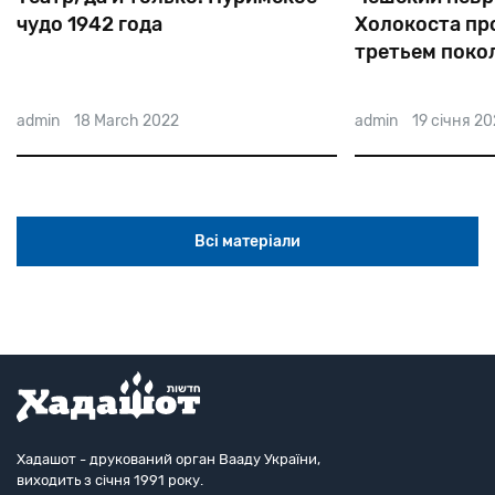
чудо 1942 года
Холокоста проя
третьем покол
admin
18 March 2022
admin
19 січня 2022
Всі матеріали
Хадашот - друкований орган Вааду України,
виходить з січня 1991 року.