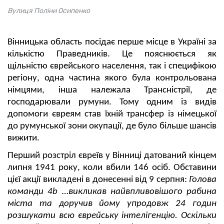
Вулиця Поліни Осипенко
Вінницька область посідає перше місце в Україні за
кількістю Праведників. Це пояснюється як
щільністю єврейського населення, так і специфікою
регіону, одна частина якого була контрольована
німцями, інша належала Трансністрії, де
господарювали румуни. Тому одним із видів
допомоги євреям став їхній трансфер із німецької
до румунської зони окупації, де було більше шансів
вижити.
Перший розстріл євреїв у Вінниці датований кінцем
липня 1941 року, коли вбили 146 ос
іб
. Обставини
цієї акції викладені в донесенні від 9 серпня:
Голова
команди 4b …викликав найвпливовішого рабина
міста та доручив йому упродовж 24 годин
розшукати всю єврейську інтелігенцію. Оскільки