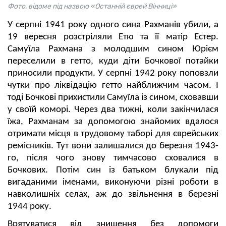
Фото, відоме під назвою «Останній єврей Вінниці»
У серпні 1941 року одного сина Рахманів убили, а
19 вересня розстріляли Етю та її матір Естер.
Самуїла Рахмана з молодшим сином Юрієм
переселили в гетто, куди діти Бочкової потайки
приносили продукти. У серпні 1942 року поповзли
чутки про ліквідацію гетто найближчим часом. І
тоді Бочкові прихистили Самуїла із сином, сховавши
у своїй коморі. Через два тижні, коли закінчилася
їжа, Рахманам за допомогою знайомих вдалося
отримати місця в трудовому таборі для єврейських
ремісників. Тут вони залишалися до березня 1943-
го, після чого знову тимчасово сховалися в
Бочкових. Потім син із батьком блукали під
вигаданими іменами, виконуючи різні роботи в
навколишніх селах, аж до звільнення в березні
1944 року.
Врятуватися від знищення без допомоги