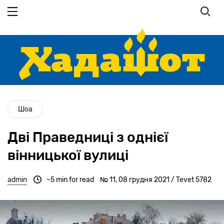
Перейти
до
основного
вмісту
Шоа
Дві Праведниці з однієї
вінницької вулиці
admin
~5 min for read
№ 11, 08 грудня 2021 / Tevet 5782