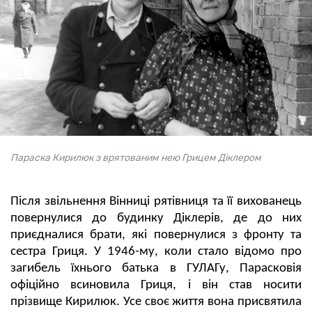
Параска Кирилюк з врятованим нею Грицем Діклером
Після звільнення Вінниці рятівниця та її вихованець
повернулися до будинку Діклерів, де до них
приєдналися брати, які повернулися з фронту та
сестра Гриця. У 1946-му, коли стало відомо про
загибель їхнього батька в ГУЛАГу, Парасковія
офіційно всиновила Гриця, і він став носити
прізвище Кирилюк. Усе своє життя вона присвятила