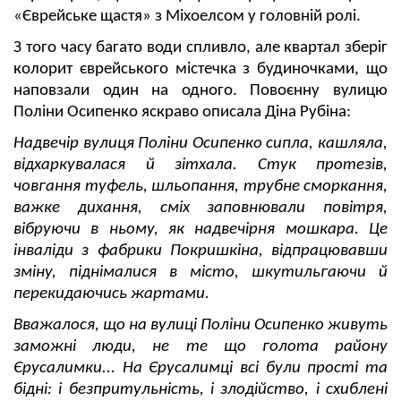
«Єврейське щастя» з Міхоелсом у головній ролі.
З того часу багато води спливло, але квартал зберіг
колорит єврейського містечка з будиночками, що
наповзали один на одного. Повоєнну вулицю
Поліни Осипенко яскраво описала Діна Рубіна:
Надвечір вулиця Поліни Осипенко сипла, кашляла,
відхаркувалася й зітхала. Стук протезів,
човгання туфель, шльопання, трубне сморкання,
важке дихання, сміх заповнювали повітря,
вібруючи в ньому, як надвечірня мошкара. Це
інваліди з фабрики Покришкіна, відпрацювавши
зміну, піднімалися в місто, шкутильгаючи й
перекидаючись жартами.
Вважалося, що на вулиці Поліни Осипенко живуть
заможні люди, не те що голота району
Єрусалимки... На Єрусалимці всі були прості та
бідні: і безпритульність, і злодійство, і схиблені