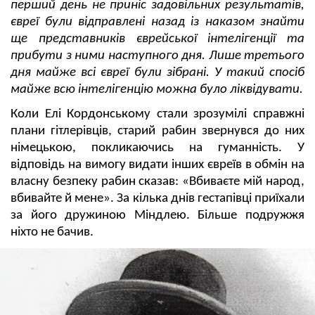
перший день не приніс задовільних результатів,
євреї були відправлені назад із наказом знайти
ще представників єврейської інтелігенції та
прибути з ними наступного дня. Лише третього
дня майже всі євреї були зібрані. У такий спосіб
майже всю інтелігенцію можна було ліквідувати.
Коли Елі Кордонському стали зрозумілі справжні
плани гітлерівців, старий рабин звернувся до них
німецькою, покликаючись на гуманність. У
відповідь на вимогу видати інших євреїв в обмін на
власну безпеку рабин сказав: «Вбиваєте мій народ,
вбивайте й мене». За кілька днів гестапівці приїхали
за його дружиною Міндлею. Більше подружжя
ніхто не бачив.