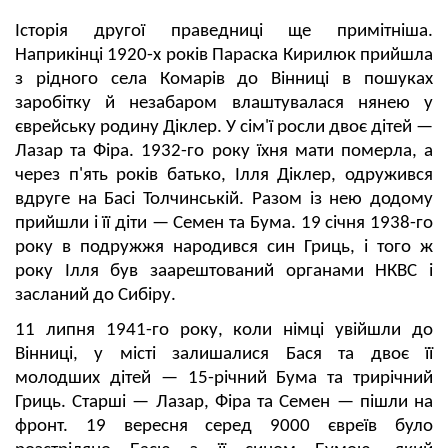
Історія другої праведниці ще примітніша.
Наприкінці 1920-х років Параска Кирилюк прийшла
з рідного села Комарів до Вінниці в пошуках
заробітку й незабаром влаштувалася нянею у
єврейську родину Діклер. У сім'ї росли двоє дітей —
Лазар та Фіра. 1932-го року їхня мати померла, а
через п'ять років батько, Ілля Діклер, одружився
вдруге на Басі Толчинській. Разом
і
з нею додому
прийшли і її діти — Семен та Бума. 19 січня 1938-го
року в подружжя народився син Гриць, і того ж
року Ілля був заарештований органами НКВС і
засланий до Сибіру.
11 липня 1941-го року, коли німці увійшли до
Вінниці, у місті залишалися Бася та двоє її
молодших дітей — 15-річний Бума та трирічний
Гриць. Старші — Лазар, Фіра та Семен — пішли на
фронт. 19 вересня серед 9000 євреїв було