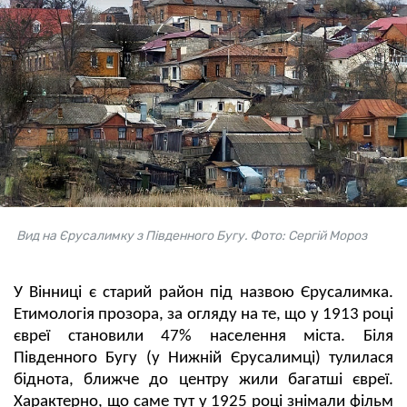
Вид на Єрусалимку з Південного Бугу. Фото: Сергій Мороз
У Вінниці є старий район під назвою Єрусалимка.
Етимологія прозора, за огляду на те, що у 1913 році
євреї становили 47% населення міста. Біля
Південного Бугу (у Нижній Єрусалимці) тулилася
біднота, ближче до центру жили багатші євреї.
Характерно, що саме тут у 1925 році знімали фільм