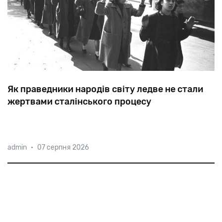
Як праведники народів світу ледве не стали
жертвами сталінського процесу
В
1953-му
у
Будапешті
з
подачі
Москви
були
admin
•
07 серпня 2026
заарештовані
рятівники
євреїв
Карой
Сабо
і
Пал
Салаї,
а
також
троє
керівників
єврейської
громади
Угорщини.