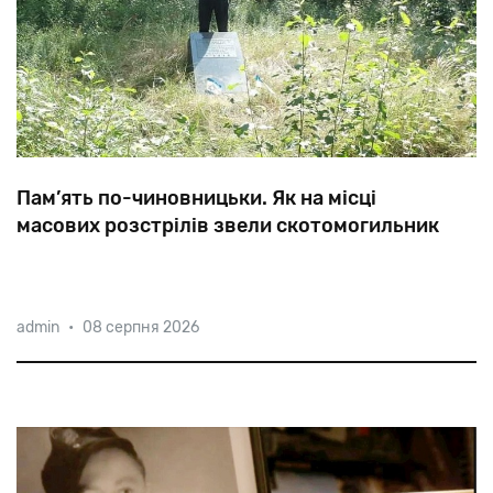
Пам’ять по-чиновницьки. Як на місці
масових розстрілів звели скотомогильник
«Багатьох
закопали
живцем
і
засипали
вапном.
admin
•
08 серпня 2026
Земля
ворушилася
три
дні»,
—згадувала
про
знищення
євреїв
нацистами
в
урочищі
Губково
Яніна
Александрович.