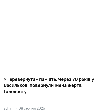
«Перевернута» пам’ять. Через 70 років у
Василькові повернули імена жертв
Голокосту
Коли євреї Василькова намагались увічнити пам’ять
admin
•
08 серпня 2026
померлих одноплеменців, перший секретар