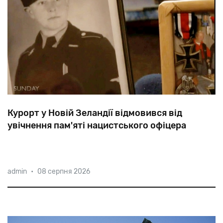
Курорт у Новій Зеландії відмовився від
увічнення пам'яті нацистського офіцера
Своєю
славою
курорт
Маунт
Хатт
зобов'язаний
admin
•
08 серпня 2026
іммігранту
з
Австрії
Віллі
Хубер,
Який
БУВ
нагородження
залізними
хрестами
I
і
II
класу
и
дослужівся
до
гауптштурмфюрера
СС.