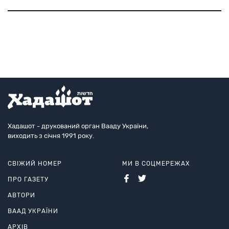
міськкому, кинувши погляд на меморіальну
табличку, вибухнув лайкою, мовляв, якого біса тут
лише одні єврейські прізвища. Тоді мудр
Хадашот - друкований орган Вааду України,
виходить з січня 1991 року.
СВІЖИЙ НОМЕР
МИ В СОЦМЕРЕЖАХ
ПРО ГАЗЕТУ
АВТОРИ
ВААД УКРАЇНИ
АРХІВ