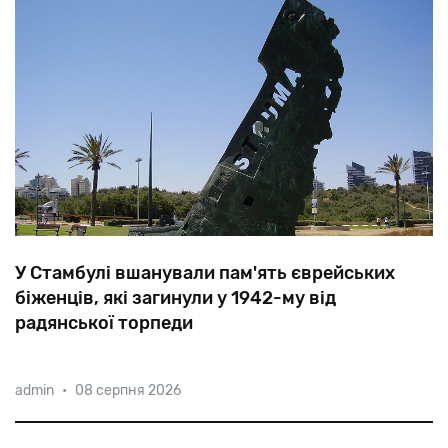
У Стамбулі вшанували пам'ять єврейських
біженців, які загинули у 1942-му від
радянської торпеди
Судно
«Струма»
зі
768-ма
єврейськими
біженцями
admin
•
08 серпня 2026
було
затоплено
24
лютого
1942
року
в
Чорному
морі
в
результаті
торпедної
атаки
радянської
субмарини
«Щ-213».