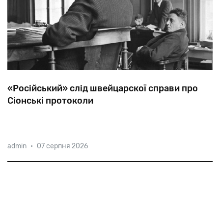
«Російський» слід швейцарскої справи про
Сіонські протоколи
У
1934-му
в
Берні
відкрився
процес
у
справі
про
admin
•
07 серпня 2026
поширення
«Протоколів
сіонських
мудреців»,
де
розглядалося
питання
і
про
походження
фальшивки.