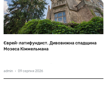
Єврей-латифундист. Дивовижна спадщина
Мозеса Кіммельмана
Серед
підданих
Франца
Йосипа
великі
admin
•
09 серпня 2026
землевласники-євреї
зустрічалися
нечасто.
Личківці
у
нинішній
Тернопільській
області
—
дуже
рідкісний
виняток.