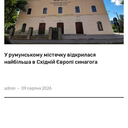
У румунському містечку відкрилася
найбільша в Східній Європі синагога
Сігет
біля
кордону
з
Україною
став
центром
admin
•
09 серпня 2026
паломництва
сатмарських
хасидів
з
усього
світу.
Привід:
відкриття
найбільшої
у
регіоні
синагоги,
збудованої
після
Другої
світової
війни.