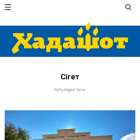
Перейти до основного вмісту
Сігет
популярні теги: